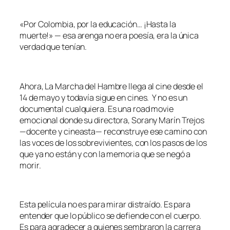
«Por Colombia, por la educación… ¡Hasta la
muerte!» — esa arenga no era poesía, era la única
verdad que tenían.
Ahora, La Marcha del Hambre llega al cine desde el
14 de mayo y todavía sigue en cines. Y no es un
documental cualquiera. Es una road movie
emocional donde su directora, Sorany Marín Trejos
—docente y cineasta— reconstruye ese camino con
las voces de los sobrevivientes, con los pasos de los
que ya no están y con la memoria que se negó a
morir.
Esta película no es para mirar distraído. Es para
entender que lo público se defiende con el cuerpo.
Es para agradecer a quienes sembraron la carrera