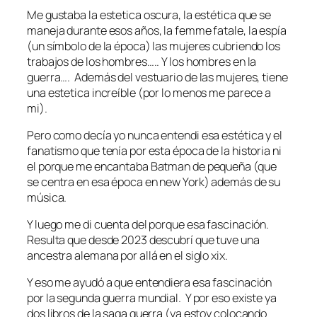
Me gustaba la estetica oscura, la estética que se
maneja durante esos años, la femme fatale, la espía
(un símbolo de la época) las mujeres cubriendo los
trabajos de los hombres….. Y los hombres en la
guerra…. Además del vestuario de las mujeres, tiene
una estetica increíble (por lo menos me parece a
mi).
Pero como decía yo nunca entendi esa estética y el
fanatismo que tenía por esta época de la historia ni
el porque me encantaba Batman de pequeña (que
se centra en esa época en new York) además de su
música.
Y luego me di cuenta del porque esa fascinación.
Resulta que desde 2023 descubrí que tuve una
ancestra alemana por allá en el siglo xix.
Y eso me ayudó a que entendiera esa fascinación
por la segunda guerra mundial. Y por eso existe ya
dos libros de la saga guerra (ya estoy colocando