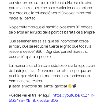
convierten en aulas de resistencia. No es solo cine
para maestros; es cine para cualquier colombiano
que crea que la educación es el único camino real
hacia la libertad.
No permitamos que el sacrificio de esos 86 héroes
se pierda en el ruido de la política barata de siempre.
Que se llenen las salas, que se incomoden los de
arriba y que se escuche fuerte el grito que todavía
resuena desde 1966: ¡Dignidad para el maestro,
educación para el pueblo!
La memoria es el único antídoto contra la repetición
de las injusticias. Nos vemos en el cine, porque un
pueblo que olvida sus marchas está condenado a
caminar en círculos.
¡Hasta la victoria de la inteligencia!
Puedes ver el trailer aquí.
https://youtu.be/X5ZrTn-
5QG4?si=XE_8JxI8qBuvIBO5