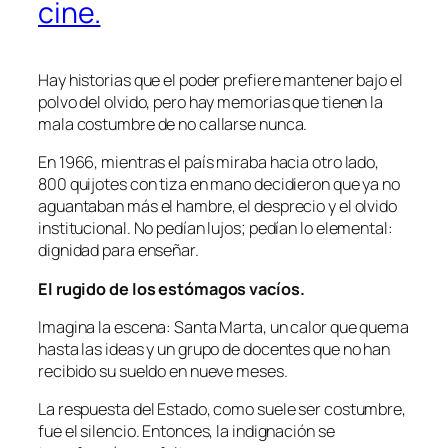
cine.
Hay historias que el poder prefiere mantener bajo el
polvo del olvido, pero hay memorias que tienen la
mala costumbre de no callarse nunca.
En 1966, mientras el país miraba hacia otro lado,
800 quijotes con tiza en mano decidieron que ya no
aguantaban más el hambre, el desprecio y el olvido
institucional. No pedían lujos; pedían lo elemental:
dignidad para enseñar.
El rugido de los estómagos vacíos.
Imagina la escena: Santa Marta, un calor que quema
hasta las ideas y un grupo de docentes que no han
recibido su sueldo en nueve meses.
La respuesta del Estado, como suele ser costumbre,
fue el silencio. Entonces, la indignación se