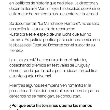
en los libros de historia que nadie lee. La directora y
docente Sorany Marín Trejos ha decidido que el cine
es la mejor herramienta para desenterrar la verdad.
Su documental, *La Marcha del Hambre*, no es solo
una película; es un acto de reparación.
«Esta obra es el espejo de una lucha que aún no
termina. Es justicia poética para quienes sembraron
las bases del Estatuto Docente con el sudor de su
frente.»
La cinta ya está haciendo ruido en el exterior,
cosechando premios en festivales de Uruguay,
demostrando que la lucha por la educación pública
es un lenguaje universal.
Mientras algunos se empeñan en romantizar la
precariedad, este documental nos recuerda que los
derechos no se mendigan, se conquistan.
¿Por qué esta historia nos quema las manos