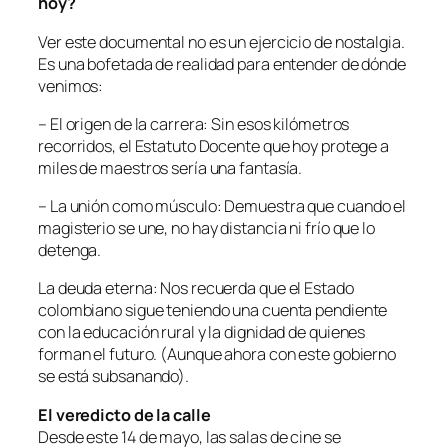
hoy?
Ver este documental no es un ejercicio de nostalgia.
Es una bofetada de realidad para entender de dónde
venimos:
– El origen de la carrera: Sin esos kilómetros
recorridos, el Estatuto Docente que hoy protege a
miles de maestros sería una fantasía.
– La unión como músculo: Demuestra que cuando el
magisterio se une, no hay distancia ni frío que lo
detenga.
La deuda eterna: Nos recuerda que el Estado
colombiano sigue teniendo una cuenta pendiente
con la educación rural y la dignidad de quienes
forman el futuro. (Aunque ahora con este gobierno
se está subsanando).
El veredicto de la calle
Desde este 14 de mayo, las salas de cine se