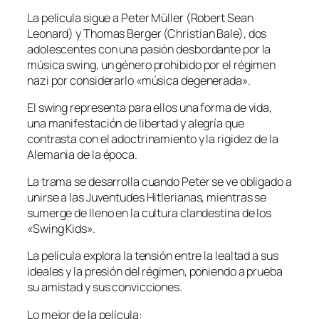
La película sigue a Peter Müller (Robert Sean
Leonard) y Thomas Berger (Christian Bale), dos
adolescentes con una pasión desbordante por la
música swing, un género prohibido por el régimen
nazi por considerarlo «música degenerada».
El swing representa para ellos una forma de vida,
una manifestación de libertad y alegría que
contrasta con el adoctrinamiento y la rigidez de la
Alemania de la época.
La trama se desarrolla cuando Peter se ve obligado a
unirse a las Juventudes Hitlerianas, mientras se
sumerge de lleno en la cultura clandestina de los
«Swing Kids».
La película explora la tensión entre la lealtad a sus
ideales y la presión del régimen, poniendo a prueba
su amistad y sus convicciones.
Lo mejor de la película: