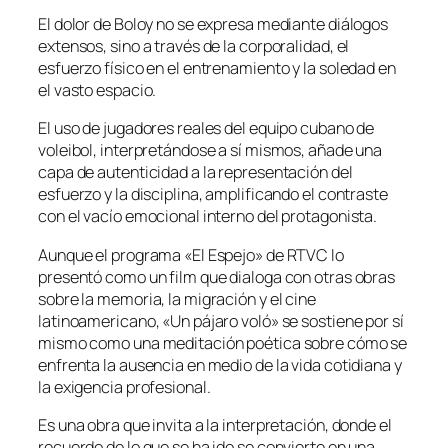
El dolor de Boloy no se expresa mediante diálogos
extensos, sino a través de la corporalidad, el
esfuerzo físico en el entrenamiento y la soledad en
el vasto espacio.
El uso de jugadores reales del equipo cubano de
voleibol, interpretándose a sí mismos, añade una
capa de autenticidad a la representación del
esfuerzo y la disciplina, amplificando el contraste
con el vacío emocional interno del protagonista.
Aunque el programa «El Espejo» de RTVC lo
presentó como un film que dialoga con otras obras
sobre la memoria, la migración y el cine
latinoamericano, «Un pájaro voló» se sostiene por sí
mismo como una meditación poética sobre cómo se
enfrenta la ausencia en medio de la vida cotidiana y
la exigencia profesional.
Es una obra que invita a la interpretación, donde el
recuerdo de lo que se ha ido se convierte en una