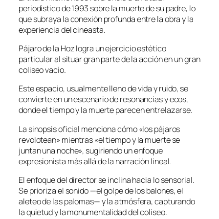
periodístico de 1993 sobre la muerte de su padre, lo
que subraya la conexión profunda entre la obra y la
experiencia del cineasta.
Pájaro de la Hoz logra un ejercicio estético
particular al situar gran parte de la acción en un gran
coliseo vacío.
Este espacio, usualmente lleno de vida y ruido, se
convierte en un escenario de resonancias y ecos,
donde el tiempo y la muerte parecen entrelazarse.
La sinopsis oficial menciona cómo «los pájaros
revolotean» mientras «el tiempo y la muerte se
juntan una noche», sugiriendo un enfoque
expresionista más allá de la narración lineal.
El enfoque del director se inclina hacia lo sensorial.
Se prioriza el sonido —el golpe de los balones, el
aleteo de las palomas— y la atmósfera, capturando
la quietud y la monumentalidad del coliseo.