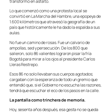
transformó en asfalto.
Lo que comenzó como una protesta local se
convirtió en La Marcha del Hambre, una epopeya de
1.600 kilómetros que atravesó la geografía de un
país que históricamente le ha dado la espalda a sus
aulas.
No fue un camino de rosas. Fue un calvario de
ampollas, sed y persecución. De los 800 que
salieron, solo 86 valientes lograron pisar la fría
Bogotá para mirar a los ojos al presidente Carlos
Lleras Restrepo.
Esos 86 no solo llevaban sus cuerpos agotados;
cargaban con la esperanza de todo un gremio que
entendió que, si el Gobierno no escucha las razones,
tendrá que escuchar el eco de los pasos en la calle.
La pantalla como trinchera de memoria.
Hoy, sesenta años después, esa gesta no se queda