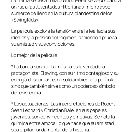
La trama se desarrolla cuando Peter se ve obligado a
unirse a las Juventudes Hitlerianas, mientras se
sumerge de lleno en la cultura clandestina de los
«Swing Kids».
La película explora la tensión entre la lealtad a sus
ideales y la presión del régimen, poniendo a prueba
su amistad y sus convicciones.
Lo mejor de la película:
* La banda sonora: La música es la verdadera
protagonista. El swing, con su ritmo contagioso y su
energía desbordante, no solo ambienta la película,
sino que también sirve como un poderoso símbolo
de resistencia.
* Las actuaciones: Las interpretaciones de Robert
Sean Leonard y Christian Bale, en sus papeles
juveniles, son convincentes y emotivas. Se nota la
química entre ambos, lo que hace que su amistad
sea el pilar fundamental de la historia.