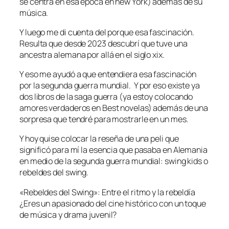
se centra en esa época en new York) además de su
música.
Y luego me di cuenta del porque esa fascinación.
Resulta que desde 2023 descubrí que tuve una
ancestra alemana por allá en el siglo xix.
Y eso me ayudó a que entendiera esa fascinación
por la segunda guerra mundial. Y por eso existe ya
dos libros de la saga guerra (ya estoy colocando
amores verdaderos en Best novelas) además de una
sorpresa que tendré para mostrarle en un mes.
Y hoy quise colocar la reseña de una peli que
significó para mí la esencia que pasaba en Alemania
en medio de la segunda guerra mundial: swing kids o
rebeldes del swing.
«Rebeldes del Swing»: Entre el ritmo y la rebeldía
¿Eres un apasionado del cine histórico con un toque
de música y drama juvenil?