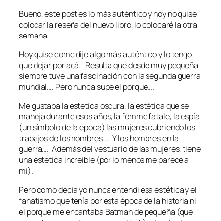
Bueno, este post es lo más auténtico y hoy no quise
colocar la reseña del nuevo libro, lo colocaré la otra
semana.
Hoy quise como dije algo más auténtico y lo tengo
que dejar por acá. Resulta que desde muy pequeña
siempre tuve una fascinación con la segunda guerra
mundial…. Pero nunca supe el porque….
Me gustaba la estetica oscura, la estética que se
maneja durante esos años, la femme fatale, la espía
(un símbolo de la época) las mujeres cubriendo los
trabajos de los hombres….. Y los hombres en la
guerra…. Además del vestuario de las mujeres, tiene
una estetica increíble (por lo menos me parece a
mi).
Pero como decía yo nunca entendi esa estética y el
fanatismo que tenía por esta época de la historia ni
el porque me encantaba Batman de pequeña (que