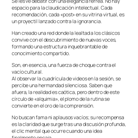
Se les ve debatir con una elegancia férrea. No hay
espacio para la claudicación intelectual. Cada
recomendación, cada «post» en su vitrina virtual, es
un proyectil lanzado contra la ignorancia.
Han creado una red donde la lealtad a los clásicos
convive con el descubrimiento de nuevas voces,
formando una estructura inquebrantable de
conocimiento compartido.
Son, en esencia, una fuerza de choque contra el
vacío cultural.
Al observar la cuadrícula de videos en la sesión, se
percibe una hermandad silenciosa. Saben que
afuera, la realidad es caótica, pero dentro de este
círculo de «alquimia», el plomo de la rutina se
convierte en el oro de la comprensión.
No buscan fama ni aplausos vacíos; su recompensa
es la claridad que surge tras una discusión profunda,
el clic mental que ocurre cuando una idea
finalmente encaja.