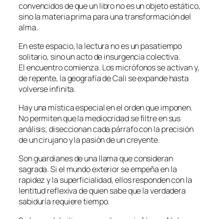
convencidos de que un libro no es un objeto estático,
sino la materia prima para una transformación del
alma.
En este espacio, la lectura no es un pasatiempo
solitario, sino un acto de insurgencia colectiva.
El encuentro comienza. Los micrófonos se activan y,
de repente, la geografía de Cali se expande hasta
volverse infinita.
Hay una mística especial en el orden que imponen.
No permiten que la mediocridad se filtre en sus
análisis; diseccionan cada párrafo con la precisión
de un cirujano y la pasión de un creyente.
Son guardianes de una llama que consideran
sagrada. Si el mundo exterior se empeña en la
rapidez y la superficialidad, ellos responden con la
lentitud reflexiva de quien sabe que la verdadera
sabiduría requiere tiempo.