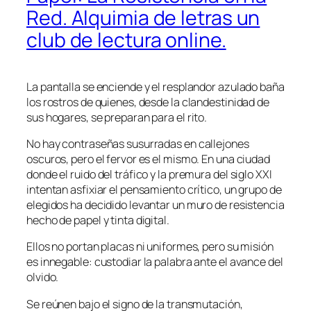
Red. Alquimia de letras un
club de lectura online.
La pantalla se enciende y el resplandor azulado baña
los rostros de quienes, desde la clandestinidad de
sus hogares, se preparan para el rito.
No hay contraseñas susurradas en callejones
oscuros, pero el fervor es el mismo. En una ciudad
donde el ruido del tráfico y la premura del siglo XXI
intentan asfixiar el pensamiento crítico, un grupo de
elegidos ha decidido levantar un muro de resistencia
hecho de papel y tinta digital.
Ellos no portan placas ni uniformes, pero su misión
es innegable: custodiar la palabra ante el avance del
olvido.
Se reúnen bajo el signo de la transmutación,