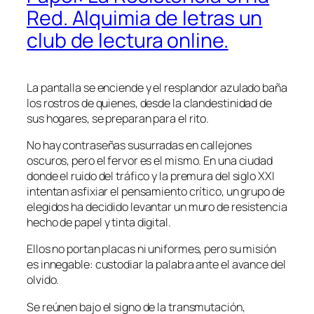
Red. Alquimia de letras un
club de lectura online.
La pantalla se enciende y el resplandor azulado baña
los rostros de quienes, desde la clandestinidad de
sus hogares, se preparan para el rito.
No hay contraseñas susurradas en callejones
oscuros, pero el fervor es el mismo. En una ciudad
donde el ruido del tráfico y la premura del siglo XXI
intentan asfixiar el pensamiento crítico, un grupo de
elegidos ha decidido levantar un muro de resistencia
hecho de papel y tinta digital.
Ellos no portan placas ni uniformes, pero su misión
es innegable: custodiar la palabra ante el avance del
olvido.
Se reúnen bajo el signo de la transmutación,