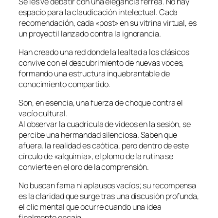
Se les ve debatir con una elegancia férrea. No hay
espacio para la claudicación intelectual. Cada
recomendación, cada «post» en su vitrina virtual, es
un proyectil lanzado contra la ignorancia.
Han creado una red donde la lealtad a los clásicos
convive con el descubrimiento de nuevas voces,
formando una estructura inquebrantable de
conocimiento compartido.
Son, en esencia, una fuerza de choque contra el
vacío cultural.
Al observar la cuadrícula de videos en la sesión, se
percibe una hermandad silenciosa. Saben que
afuera, la realidad es caótica, pero dentro de este
círculo de «alquimia», el plomo de la rutina se
convierte en el oro de la comprensión.
No buscan fama ni aplausos vacíos; su recompensa
es la claridad que surge tras una discusión profunda,
el clic mental que ocurre cuando una idea
finalmente encaja.