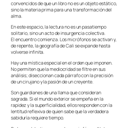
convencidos de que un libro no es un objeto estático,
sino la materia prima para una transformación del
alma.
En este espacio, la lectura no es un pasatiempo
solitario, sino un acto de insurgencia colectiva.
El encuentro comienza. Los micrófonos se activan y,
de repente, la geografía de Cali se expande hasta
volverse infinita.
Hay una mística especial en el orden que imponen.
No permiten que la mediocridad se filtre en sus
análisis; diseccionan cada párrafo con la precisión
de un cirujano y la pasión de un creyente.
Son guardianes de una llama que consideran
sagrada. Si el mundo exterior se empeña en la
rapidez y la superficialidad, ellos responden con la
lentitud reflexiva de quien sabe que la verdadera
sabiduría requiere tiempo.