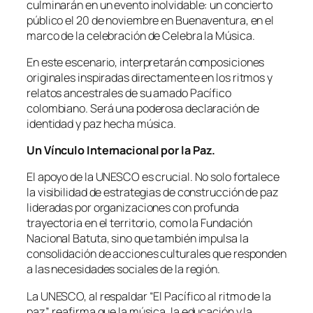
culminarán en un evento inolvidable: un concierto
público el 20 de noviembre en Buenaventura, en el
marco de la celebración de Celebra la Música.
En este escenario, interpretarán composiciones
originales inspiradas directamente en los ritmos y
relatos ancestrales de su amado Pacífico
colombiano. Será una poderosa declaración de
identidad y paz hecha música.
Un Vínculo Internacional por la Paz.
El apoyo de la UNESCO es crucial. No solo fortalece
la visibilidad de estrategias de construcción de paz
lideradas por organizaciones con profunda
trayectoria en el territorio, como la Fundación
Nacional Batuta, sino que también impulsa la
consolidación de acciones culturales que responden
a las necesidades sociales de la región.
La UNESCO, al respaldar “El Pacífico al ritmo de la
paz”, reafirma que la música, la educación y la