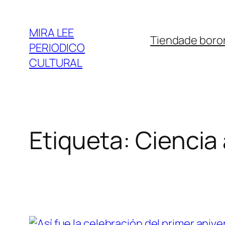
Saltar
al
MIRA LEE
Tienda
de boro
contenido
PERIODICO
CULTURAL
Etiqueta:
Ciencia 