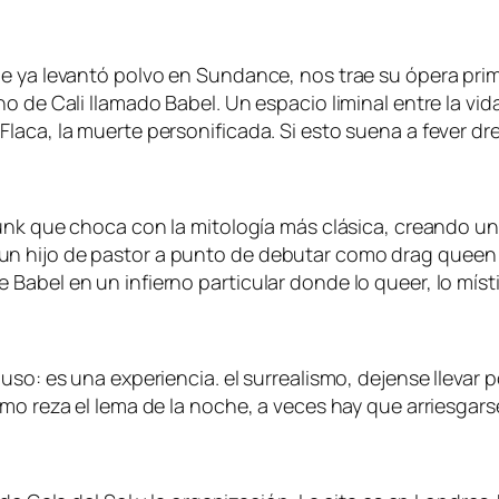
ue ya levantó polvo en Sundance, nos trae su ópera pri
o de Cali llamado Babel. Un espacio liminal entre la vi
laca, la muerte personificada. Si esto suena a fever dre
punk que choca con la mitología más clásica, creando u
un hijo de pastor a punto de debutar como drag queen
Babel en un infierno particular donde lo queer, lo míst
uso: es una experiencia. el surrealismo, dejense llevar 
o reza el lema de la noche, a veces hay que arriesgarse y