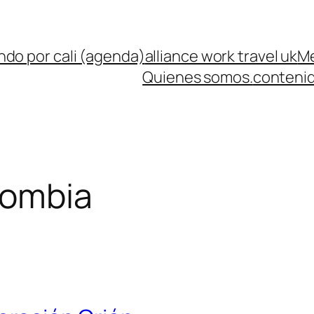
ndo por cali (agenda)
alliance work travel uk
Me
Quienes somos.
contenid
lombia