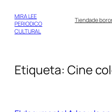
Saltar
al
MIRA LEE
Tienda
de boro
contenido
PERIODICO
CULTURAL
Etiqueta:
Cine co