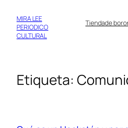
Saltar
al
MIRA LEE
Tienda
de boro
contenido
PERIODICO
CULTURAL
Etiqueta:
Comunid