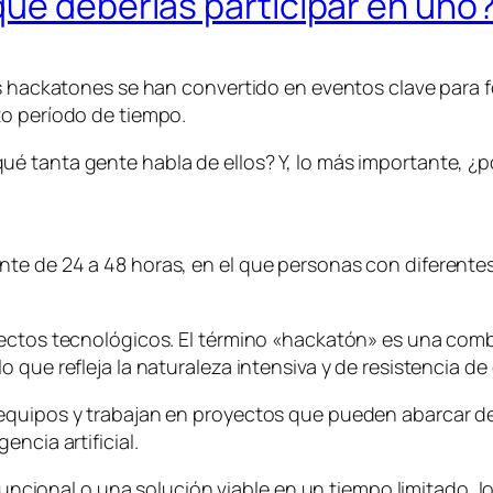
qué deberías participar en uno
s hackatones se han convertido en eventos clave para fo
to período de tiempo.
é tanta gente habla de ellos? Y, lo más importante, ¿p
te de 24 a 48 horas, en el que personas con diferentes
yectos tecnológicos. El término «hackatón» es una comb
 que refleja la naturaleza intensiva y de resistencia de
 equipos y trabajan en proyectos que pueden abarcar d
ncia artificial.
 funcional o una solución viable en un tiempo limitado, l