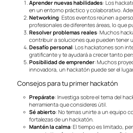
Aprender nuevas habilidades
: Los hacka
en un entorno práctico y colaborativo. Ade
Networking
: Estos eventos reúnen a perso
profesionales de diferentes áreas, lo que 
Resolver problemas reales
: Muchos hacka
contribuir a soluciones que pueden tener 
Desafío personal
: Los hackatones son int
gratificante y te ayudará a crecer tanto p
Posibilidad de emprender
: Muchos proyec
innovadora, un hackatón puede ser el lugar 
Consejos para tu primer hackatón
Prepárate
: Investiga sobre el tema del hac
herramienta que consideres útil.
Sé abierto
: No temas unirte a un equipo c
fortalezas de un hackatón.
Mantén la calma
: El tiempo es limitado, p