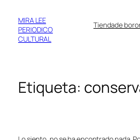
Saltar
al
MIRA LEE
Tienda
de boro
contenido
PERIODICO
CULTURAL
Etiqueta:
conserv
Lo siento, no se ha encontrado nada. Po