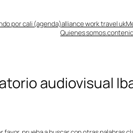
ndo por cali (agenda)
alliance work travel uk
Me
Quienes somos.
contenid
atorio audiovisual I
r favor, prueba a buscar con otras palabras cl