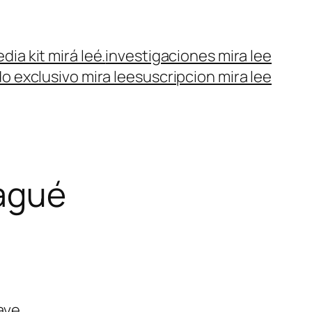
dia kit mirá leé.
investigaciones mira lee
o exclusivo mira lee
suscripcion mira lee
bagué
ave.