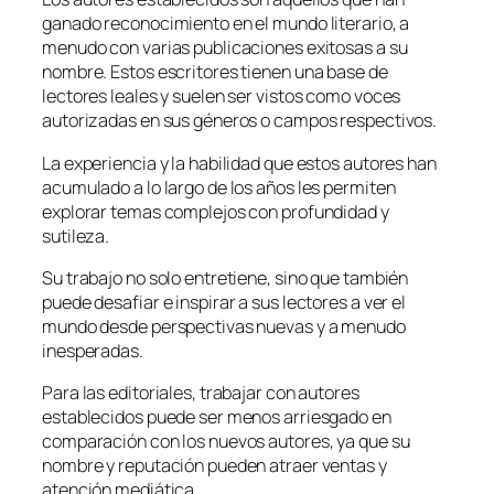
ganado reconocimiento en el mundo literario, a
menudo con varias publicaciones exitosas a su
nombre. Estos escritores tienen una base de
lectores leales y suelen ser vistos como voces
autorizadas en sus géneros o campos respectivos.
La experiencia y la habilidad que estos autores han
acumulado a lo largo de los años les permiten
explorar temas complejos con profundidad y
sutileza.
Su trabajo no solo entretiene, sino que también
puede desafiar e inspirar a sus lectores a ver el
mundo desde perspectivas nuevas y a menudo
inesperadas.
Para las editoriales, trabajar con autores
establecidos puede ser menos arriesgado en
comparación con los nuevos autores, ya que su
nombre y reputación pueden atraer ventas y
atención mediática.