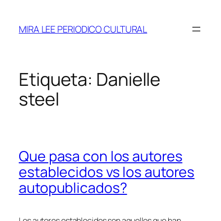
Saltar
al
MIRA LEE PERIODICO CULTURAL
contenido
Etiqueta:
Danielle
steel
Que pasa con los autores
establecidos vs los autores
autopublicados?
Los autores establecidos son aquellos que han