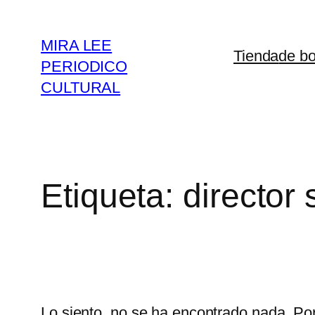
Saltar
al
MIRA LEE
Tienda
de bo
contenido
PERIODICO
CULTURAL
Etiqueta:
director
Lo siento, no se ha encontrado nada. Por