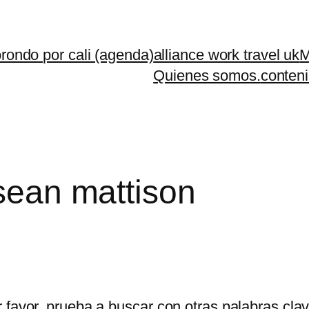
rondo por cali (agenda)
alliance work travel uk
M
Quienes somos.
conteni
 sean mattison
 favor, prueba a buscar con otras palabras clav