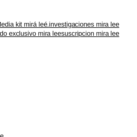
edia kit mirá leé.
investigaciones mira lee
do exclusivo mira lee
suscripcion mira lee
e.