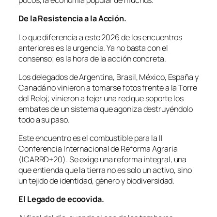
pocos, la economía popular de muchos.
De la Resistencia a la Acción.
Lo que diferencia a este 2026 de los encuentros
anteriores es la urgencia. Ya no basta con el
consenso; es la hora de la acción concreta.
Los delegados de Argentina, Brasil, México, España y
Canadá no vinieron a tomarse fotos frente a la Torre
del Reloj; vinieron a tejer una red que soporte los
embates de un sistema que agoniza destruyéndolo
todo a su paso.
Este encuentro es el combustible para la II
Conferencia Internacional de Reforma Agraria
(ICARRD+20). Se exige una reforma integral, una
que entienda que la tierra no es solo un activo, sino
un tejido de identidad, género y biodiversidad.
El Legado de ecoovida.