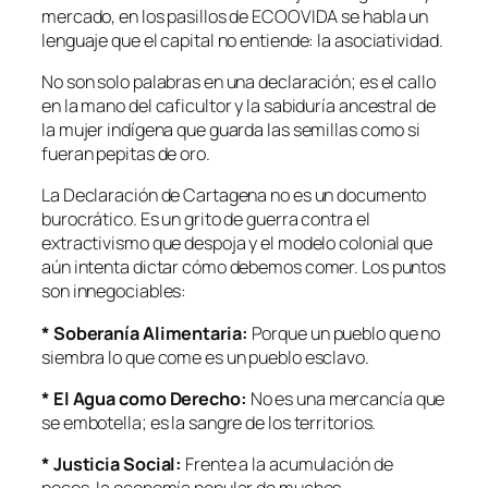
mercado, en los pasillos de ECOOVIDA se habla un
lenguaje que el capital no entiende: la asociatividad.
No son solo palabras en una declaración; es el callo
en la mano del caficultor y la sabiduría ancestral de
la mujer indígena que guarda las semillas como si
fueran pepitas de oro.
La Declaración de Cartagena no es un documento
burocrático. Es un grito de guerra contra el
extractivismo que despoja y el modelo colonial que
aún intenta dictar cómo debemos comer. Los puntos
son innegociables:
* Soberanía Alimentaria:
Porque un pueblo que no
siembra lo que come es un pueblo esclavo.
* El Agua como Derecho:
No es una mercancía que
se embotella; es la sangre de los territorios.
* Justicia Social:
Frente a la acumulación de