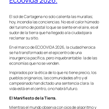
Ecoovida 2026.
El sol de Cartagena no solo calienta las murallas;
hoy, incendia las conciencias. No es el calor húmedo
del turismo de postal lo que se siente en el aire, es el
sudor de la tierra que ha llegado a la ciudad para
reclamar su sitio.
En el marco de ECOOVIDA 2026, la ciudad heroica
se ha transformado en el epicentro de una
insurgencia pacífica, pero inquebrantable: la de las
economías que no se venden.
Inspirados por la ética de lo que no tiene precio, los
pueblos originarios, las comunidades afro y el
campesinado han dictado una sentencia clara: la
vida está en el centro, o no habrá futuro.
El Manifiesto de la Tierra.
Mientras el mundo observa con ojos de algoritmo y