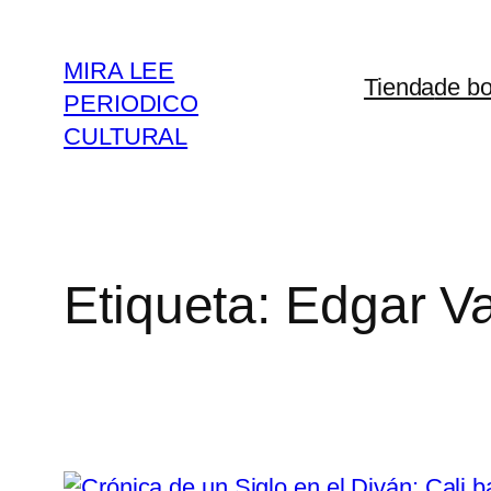
Saltar
al
MIRA LEE
Tienda
de bo
contenido
PERIODICO
CULTURAL
Etiqueta:
Edgar V