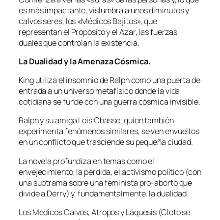
es más impactante, vislumbra a unos diminutos y
calvos seres, los «Médicos Bajitos», que
representan el Propósito y el Azar, las fuerzas
duales que controlan la existencia.
La Dualidad y la Amenaza Cósmica.
King utiliza el insomnio de Ralph como una puerta de
entrada a un universo metafísico donde la vida
cotidiana se funde con una guerra cósmica invisible.
Ralph y su amiga Lois Chasse, quien también
experimenta fenómenos similares, se ven envueltos
en un conflicto que trasciende su pequeña ciudad.
La novela profundiza en temas como el
envejecimiento, la pérdida, el activismo político (con
una subtrama sobre una feminista pro-aborto que
divide a Derry) y, fundamentalmente, la dualidad.
Los Médicos Calvos, Atropos y Láquesis (Cloto se