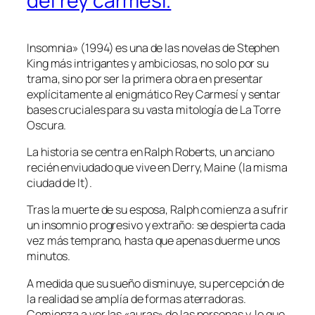
del rey carmesí.
Insomnia» (1994) es una de las novelas de Stephen
King más intrigantes y ambiciosas, no solo por su
trama, sino por ser la primera obra en presentar
explícitamente al enigmático Rey Carmesí y sentar
bases cruciales para su vasta mitología de La Torre
Oscura.
La historia se centra en Ralph Roberts, un anciano
recién enviudado que vive en Derry, Maine (la misma
ciudad de It).
Tras la muerte de su esposa, Ralph comienza a sufrir
un insomnio progresivo y extraño: se despierta cada
vez más temprano, hasta que apenas duerme unos
minutos.
A medida que su sueño disminuye, su percepción de
la realidad se amplía de formas aterradoras.
Comienza a ver las «auras» de las personas y, lo que