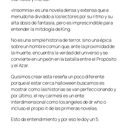
«Insomnia» es una novela densa y extensa que a
menudo ha dividido a los lectores por su ritmo y su
alta dosis de fantasía, pero es imprescindible para
entender la mitología de King.
No es una simple historia de terror, sino una épica
sobre un hombre común que, ante la proximidad de
la muerte, encuentra la verdad del universo y se
convierte en un peón en la batalla entre el Propósito
y el Azar.
Quisimos crear esta reseña un poco diferente
porque al estar cerca halloween buscamos es
mostrar como las historias se van perfeccionando y
por último, el rey carmesí es un ente
interdimensional como los angeles de dr who o
incluso el propio it de las primeras novelas.
Esto da entendimiento y por eso le doy un 5.