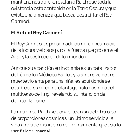
mantiene neutral), le revelan a Ralph que toda la
existencia está contenida en la Torre Oscura y que
existe una amenaza que busca destruirla: el Rey
Carmesí.
El Rol del Rey Carmesí.
El Rey Carmesí es presentado como la encarnación
de la locura y el caos puro, la fuerza que gobierna el
Azar y la destrucción de los mundos.
Aunque su aparición en Insomnia es un catalizador
detrás de los Médicos Bajitos y la amenaza de una
muerte violenta para una niña, es aquí donde se
establece su rol como el antagonista cósmico del
multiverso de King, revelando su intención de
derribar la Torre.
La misión de Ralph se convierte en un acto heroico
de proporciones cósmicas, un último servicio a la
vida antes de morir, en un enfrentamiento que es a la
vez físico y mental.