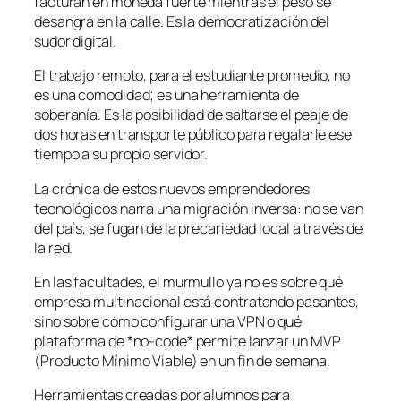
facturan en moneda fuerte mientras el peso se
desangra en la calle. Es la democratización del
sudor digital.
El trabajo remoto, para el estudiante promedio, no
es una comodidad; es una herramienta de
soberanía. Es la posibilidad de saltarse el peaje de
dos horas en transporte público para regalarle ese
tiempo a su propio servidor.
La crónica de estos nuevos emprendedores
tecnológicos narra una migración inversa: no se van
del país, se fugan de la precariedad local a través de
la red.
En las facultades, el murmullo ya no es sobre qué
empresa multinacional está contratando pasantes,
sino sobre cómo configurar una VPN o qué
plataforma de *no-code* permite lanzar un MVP
(Producto Mínimo Viable) en un fin de semana.
Herramientas creadas por alumnos para