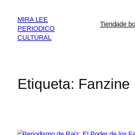
Saltar
al
MIRA LEE
Tienda
de bo
contenido
PERIODICO
CULTURAL
Etiqueta:
Fanzine