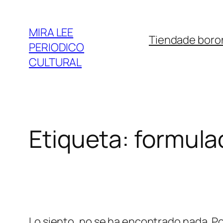
Saltar
al
MIRA LEE
Tienda
de boro
contenido
PERIODICO
CULTURAL
Etiqueta:
formula
Lo siento, no se ha encontrado nada. Po