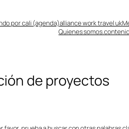
ndo por cali (agenda)
alliance work travel uk
Me
Quienes somos.
contenid
ción de proyectos
r favor, prueba a buscar con otras palabras cl