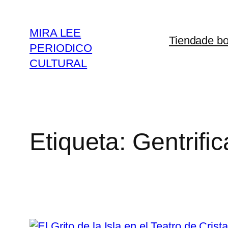
Saltar
al
MIRA LEE
Tienda
de bo
contenido
PERIODICO
CULTURAL
Etiqueta:
Gentrifi