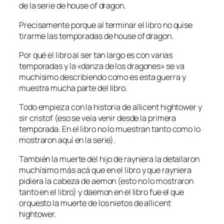
de la serie de house of dragon.
Precisamente porque al terminar el libro no quise
tirarme las temporadas de house of dragon.
Por qué el libro al ser tan largo es con varias
temporadas y la «danza de los dragones» se va
muchísimo describiendo como es esta guerra y
muestra mucha parte del libro.
Todo empieza con la historia de allicent hightower y
sir cristof (eso se veía venir desde la primera
temporada. En el libro no lo muestran tanto como lo
mostraron aquí en la serie).
También la muerte del hijo de rayniera la detallaron
muchísimo más acá que en el libro y que rayniera
pidiera la cabeza de aemon (esto no lo mostraron
tanto en el libro) y daemon en el libro fue el que
orquesto la muerte de los nietos de allicent
hightower.