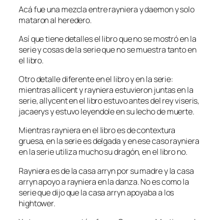
Acá fue una mezcla entre rayniera y daemon y solo
mataron al heredero.
Así que tiene detalles el libro que no se mostró en la
serie y cosas de la serie que no se muestra tanto en
el libro.
Otro detalle diferente en el libro y en la serie:
mientras allicent y rayniera estuvieron juntas en la
serie, allycent en el libro estuvo antes del rey viseris,
jacaerys y estuvo leyendole en su lecho de muerte.
Mientras rayniera en el libro es de contextura
gruesa, en la serie es delgada y en ese caso rayniera
en la serie utiliza mucho su dragón, en el libro no.
Rayniera es de la casa arryn por su madre y la casa
arryn apoyo a rayniera en la danza. No es como la
serie que dijo que la casa arryn apoyaba a los
hightower.