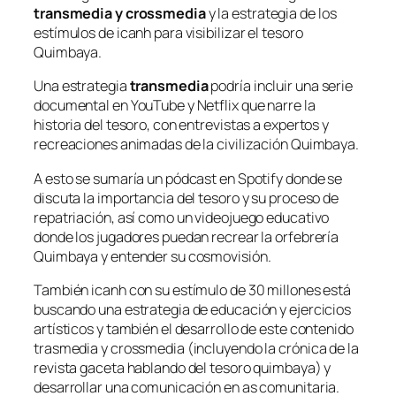
transmedia y crossmedia
y la estrategia de los
estímulos de icanh para visibilizar el tesoro
Quimbaya.
Una estrategia
transmedia
podría incluir una serie
documental en YouTube y Netflix que narre la
historia del tesoro, con entrevistas a expertos y
recreaciones animadas de la civilización Quimbaya.
A esto se sumaría un pódcast en Spotify donde se
discuta la importancia del tesoro y su proceso de
repatriación, así como un videojuego educativo
donde los jugadores puedan recrear la orfebrería
Quimbaya y entender su cosmovisión.
También icanh con su estímulo de 30 millones está
buscando una estrategia de educación y ejercicios
artísticos y también el desarrollo de este contenido
trasmedia y crossmedia (incluyendo la crónica de la
revista gaceta hablando del tesoro quimbaya) y
desarrollar una comunicación en as comunitaria.