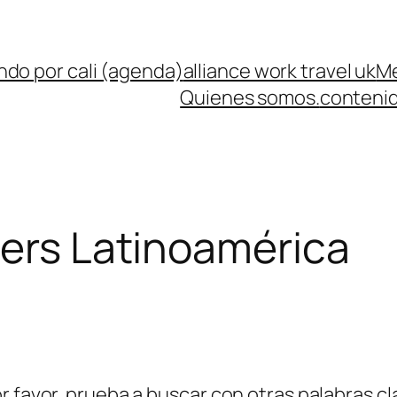
ndo por cali (agenda)
alliance work travel uk
Me
Quienes somos.
contenid
cers Latinoamérica
r favor, prueba a buscar con otras palabras cl