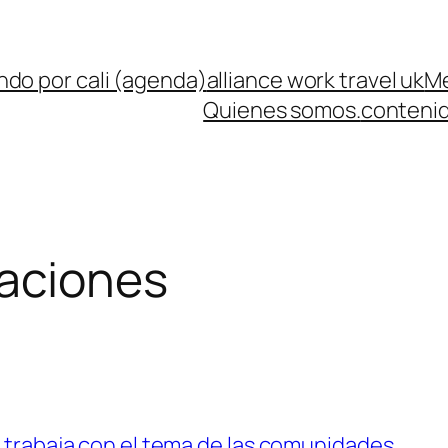
ndo por cali (agenda)
alliance work travel uk
Me
Quienes somos.
contenid
gaciones