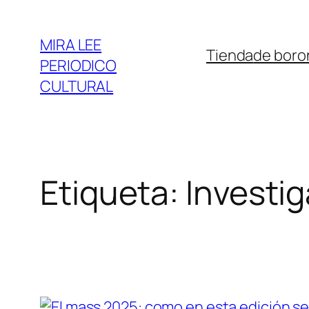
Saltar
al
MIRA LEE
Tienda
de boro
contenido
PERIODICO
CULTURAL
Etiqueta:
Investi