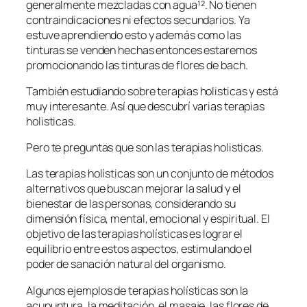
generalmente mezcladas con agua¹². No tienen
contraindicaciones ni efectos secundarios. Ya
estuve aprendiendo esto y además como las
tinturas se venden hechas entonces estaremos
promocionando las tinturas de flores de bach.
También estudiando sobre terapias holisticas y está
muy interesante. Así que descubrí varias terapias
holisticas.
Pero te preguntas que son las terapias holisticas.
Las terapias holísticas son un conjunto de métodos
alternativos que buscan mejorar la salud y el
bienestar de las personas, considerando su
dimensión física, mental, emocional y espiritual. El
objetivo de las terapias holísticas es lograr el
equilibrio entre estos aspectos, estimulando el
poder de sanación natural del organismo.
Algunos ejemplos de terapias holísticas son la
acupuntura, la meditación, el masaje, las flores de