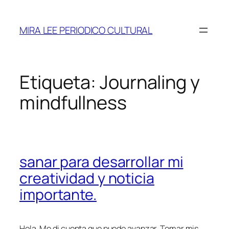
Saltar
al
MIRA LEE PERIODICO CULTURAL
contenido
Etiqueta:
Journaling y
mindfullness
sanar para desarrollar mi
creatividad y noticia
importante.
Hola. Me di cuenta que puedo avanzar. Tomar mis