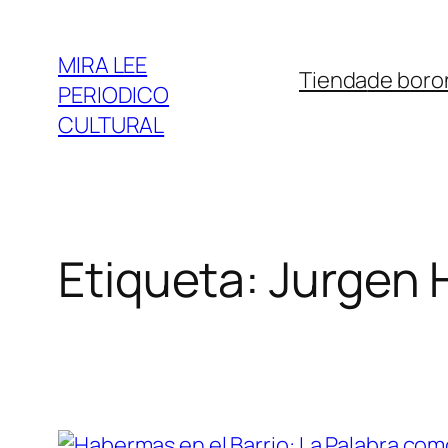
Saltar
al
MIRA LEE
Tienda
de boro
contenido
PERIODICO
CULTURAL
Etiqueta:
Jurgen