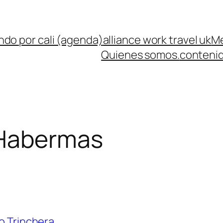
ndo por cali (agenda)
alliance work travel uk
Me
Quienes somos.
contenid
 Habermas