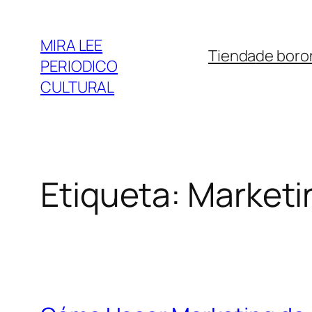
Saltar
al
MIRA LEE
Tienda
de boro
contenido
PERIODICO
CULTURAL
Etiqueta:
Marketin