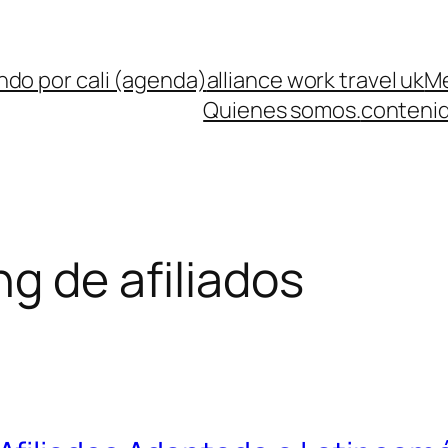
ndo por cali (agenda)
alliance work travel uk
Me
Quienes somos.
contenid
g de afiliados