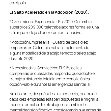
en el país.
El Salto Acelerado en la Adopción (2020).
* Crecimiento Exponencial: En 2020, Colombia
superó los 209.000 teletrabajadores formales, una
cifra que refleja el aceleramiento masivo.
* Adopción Empresarial: Cuatro de cada diez
empresas en Colombia habían implementado
alguna modalidad de trabajo remoto o teletrabajo
durante 2020.
* Necesidad vs. Convicción: El 91% de las
compañías encuestadas respondió que adoptó el
trabajo a distancia inicialmente como la única
opción viable durante la emergencia sanitaria.
No obstante, después de la experiencia, cuatro de
cada diez empresas estaban dispuestas a migrar al
modelo formal de teletrabajo, un cambio de
mentalidad significativo, considerando que antes de