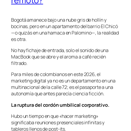
remoto?
Bogotá amanece bajo una nube gris de hollín y
bocinas, pero en un apartamento del barrio El Chicó
—o quizás en una hamaca en Palomino—, la realidad
es otra.
No hay fichaje de entrada, solo el sonido de una
MacBook que se abre y el aroma a café recién
filtrado.
Para miles de colombianos en este 2026, el
marketing digital ya no es un departamento en una
multinacional de la calle 72; es el pasaporte a una
autonomía que antes parecía ciencia ficción.
La ruptura del cordón umbilical corporativo.
Hubo un tiempo en que «hacer marketing»
significaba reuniones presenciales infinitas y
tableros llenos de post-its.