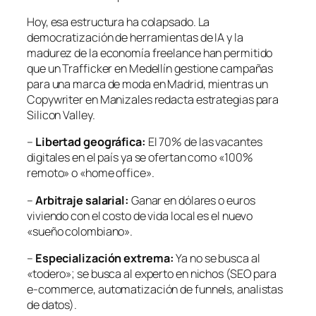
Hoy, esa estructura ha colapsado. La
democratización de herramientas de IA y la
madurez de la economía freelance han permitido
que un Trafficker en Medellín gestione campañas
para una marca de moda en Madrid, mientras un
Copywriter en Manizales redacta estrategias para
Silicon Valley.
–
Libertad geográfica:
El 70% de las vacantes
digitales en el país ya se ofertan como «100%
remoto» o «home office».
–
Arbitraje salarial:
Ganar en dólares o euros
viviendo con el costo de vida local es el nuevo
«sueño colombiano».
–
Especialización extrema:
Ya no se busca al
«todero»; se busca al experto en nichos (SEO para
e-commerce, automatización de funnels, analistas
de datos).