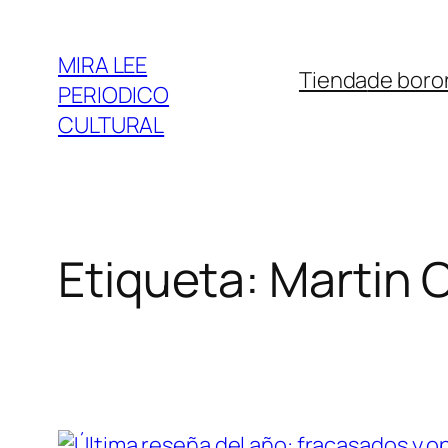
Saltar
al
MIRA LEE
Tienda
de boro
contenido
PERIODICO
CULTURAL
Etiqueta:
Martin 