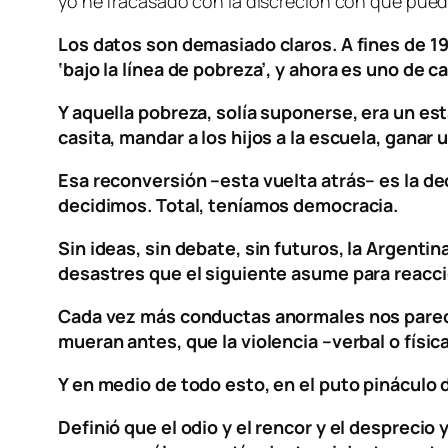
yo he fracasado con la discreción con que pued
Los datos son demasiado claros. A fines de 1
‘bajo la línea de pobreza’, y ahora es uno de c
Y aquella pobreza, solía suponerse, era un es
casita, mandar a los hijos a la escuela, ganar
Esa reconversión –esta vuelta atrás– es la d
decidimos. Total, teníamos democracia.
Sin ideas, sin debate, sin futuros, la Argent
desastres que el siguiente asume para reacci
Cada vez más conductas anormales nos parec
mueran antes, que la violencia –verbal o fís
Y en medio de todo esto, en el puto pináculo 
Definió que el odio y el rencor y el desprecio