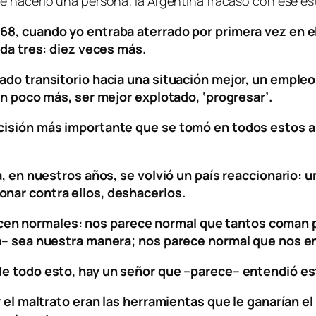
e hacerlo una persona; la Argentina fracasó con ese es
968, cuando yo entraba aterrado por primera vez en e
ada tres: diez veces más.
tado transitorio hacia una situación mejor, un emple
 un poco más, ser mejor explotado, ‘progresar’.
ecisión más importante que se tomó en todos estos añ
ina, en nuestros años, se volvió un país reaccionario
onar contra ellos, deshacerlos.
en normales: nos parece normal que tantos coman po
ica– sea nuestra manera; nos parece normal que nos 
de todo esto, hay un señor que –parece– entendió est
 y el maltrato eran las herramientas que le ganarían 