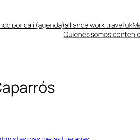
ndo por cali (agenda)
alliance work travel uk
Me
Quienes somos.
contenid
Caparrós