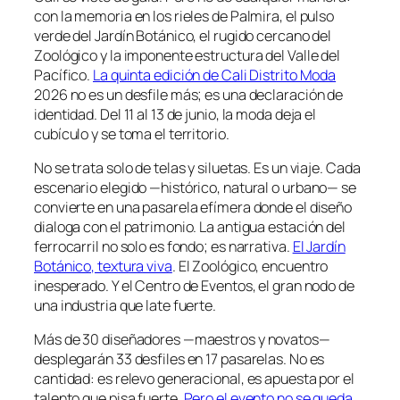
con la memoria en los rieles de Palmira, el pulso
verde del Jardín Botánico, el rugido cercano del
Zoológico y la imponente estructura del Valle del
Pacífico.
La quinta edición de Cali Distrito Moda
2026 no es un desfile más; es una declaración de
identidad. Del 11 al 13 de junio, la moda deja el
cubículo y se toma el territorio.
No se trata solo de telas y siluetas. Es un viaje. Cada
escenario elegido —histórico, natural o urbano— se
convierte en una pasarela efímera donde el diseño
dialoga con el patrimonio. La antigua estación del
ferrocarril no solo es fondo; es narrativa.
El Jardín
Botánico, textura viva
. El Zoológico, encuentro
inesperado. Y el Centro de Eventos, el gran nodo de
una industria que late fuerte.
Más de 30 diseñadores —maestros y novatos—
desplegarán 33 desfiles en 17 pasarelas. No es
cantidad: es relevo generacional, es apuesta por el
talento que pisa fuerte.
Pero el evento no se queda