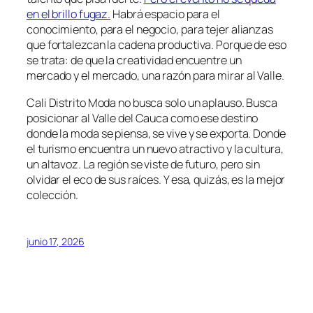
en el brillo fugaz.
Habrá espacio para el
conocimiento, para el negocio, para tejer alianzas
que fortalezcan la cadena productiva. Porque de eso
se trata: de que la creatividad encuentre un
mercado y el mercado, una razón para mirar al Valle.
Cali Distrito Moda no busca solo un aplauso. Busca
posicionar al Valle del Cauca como ese destino
donde la moda se piensa, se vive y se exporta. Donde
el turismo encuentra un nuevo atractivo y la cultura,
un altavoz. La región se viste de futuro, pero sin
olvidar el eco de sus raíces. Y esa, quizás, es la mejor
colección.
junio 17, 2026