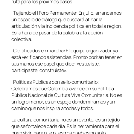
ruta para los próximos pasos.
· Tejiendo el I Foro Permanente: En julio, arrancamos
un espacio de diálogo que buscará afinar la
articulación y la incidencia política en toda la región.
Es la hora de pasar de la palabra a la acción
colectiva.
· Certificados en marcha: El equipo organizador ya
está verificando asistencias. Pronto podrán tener en
sus manos ese papel que dice: «estuviste,
participaste, construiste».
· Políticas Públicas con sello comunitario:
Celebramos que Colombia avance en su Política
Pública Nacional de Cultura Viva Comunitaria. No es
un logro menor, es un espejo donde mirarnos y un
camino que nos inspira a todas y todos.
La cultura comunitaria no es un evento, es un tejido
que se fortalece cada día. Es la herramienta para el
buen vivir, para que nuestros pueblos no solo