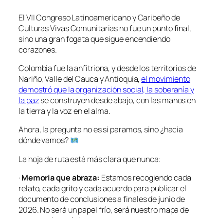
El VII Congreso Latinoamericano y Caribeño de
Culturas Vivas Comunitarias no fue un punto final,
sino una gran fogata que sigue encendiendo
corazones.
Colombia fue la anfitriona, y desde los territorios de
Nariño, Valle del Cauca y Antioquia,
el movimiento
demostró que la organización social, la soberanía y
la paz
se construyen desde abajo, con las manos en
la tierra y la voz en el alma.
Ahora, la pregunta no es si paramos, sino ¿hacia
dónde vamos?
La hoja de ruta está más clara que nunca:
·
Memoria que abraza:
Estamos recogiendo cada
relato, cada grito y cada acuerdo para publicar el
documento de conclusiones a finales de junio de
2026. No será un papel frío, será nuestro mapa de