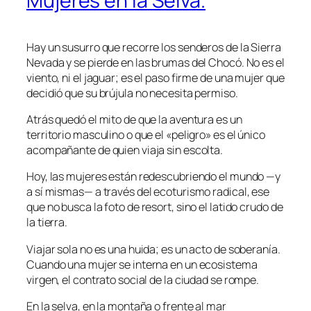
Mujeres en la Selva.
Hay un susurro que recorre los senderos de la Sierra
Nevada y se pierde en las brumas del Chocó. No es el
viento, ni el jaguar; es el paso firme de una mujer que
decidió que su brújula no necesita permiso.
Atrás quedó el mito de que la aventura es un
territorio masculino o que el «peligro» es el único
acompañante de quien viaja sin escolta.
Hoy, las mujeres están redescubriendo el mundo —y
a sí mismas— a través del ecoturismo radical, ese
que no busca la foto de resort, sino el latido crudo de
la tierra.
Viajar sola no es una huida; es un acto de soberanía.
Cuando una mujer se interna en un ecosistema
virgen, el contrato social de la ciudad se rompe.
En la selva, en la montaña o frente al mar