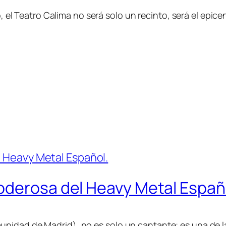
zo, el Teatro Calima no será solo un recinto, será el epic
oderosa del Heavy Metal Españ
nidad de Madrid), no es solo un cantante; es una de l