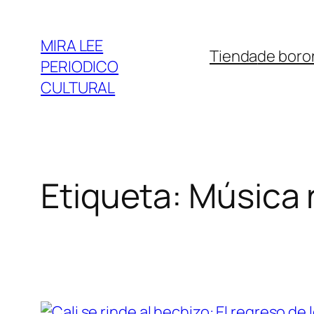
Saltar
al
MIRA LEE
Tienda
de boro
contenido
PERIODICO
CULTURAL
Etiqueta:
Música 