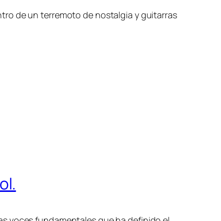
entro de un terremoto de nostalgia y guitarras
ol.
as voces fundamentales que ha definido el