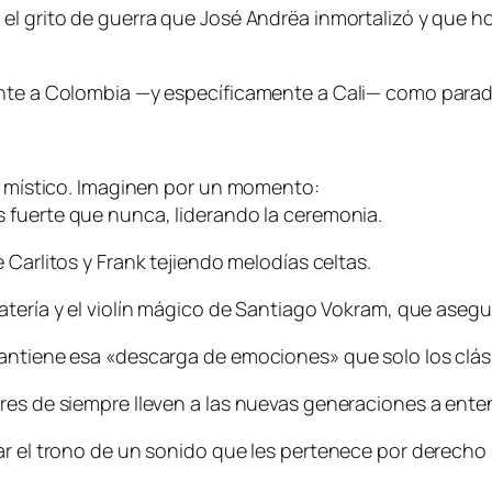
el grito de guerra que José Andrëa inmortalizó y que h
ente a Colombia —y específicamente a Cali— como parada
je místico. Imaginen por un momento:
 fuerte que nunca, liderando la ceremonia.
e Carlitos y Frank tejiendo melodías celtas.
atería y el violín mágico de Santiago Vokram, que asegu
mantiene esa «descarga de emociones» que solo los clá
ores de siempre lleven a las nuevas generaciones a ent
ar el trono de un sonido que les pertenece por derecho 