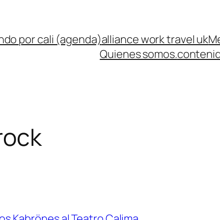
ndo por cali (agenda)
alliance work travel uk
Me
Quienes somos.
contenid
rock