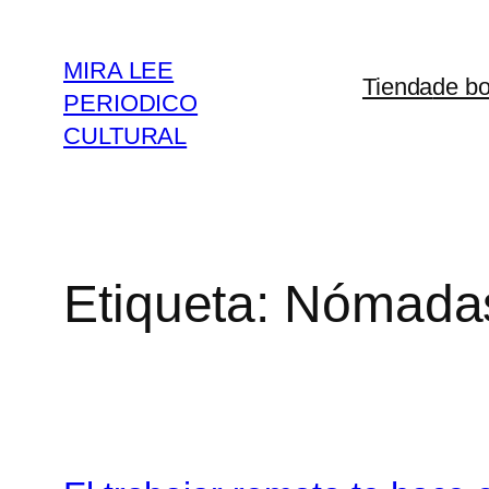
Saltar
al
MIRA LEE
Tienda
de bo
contenido
PERIODICO
CULTURAL
Etiqueta:
Nómadas 