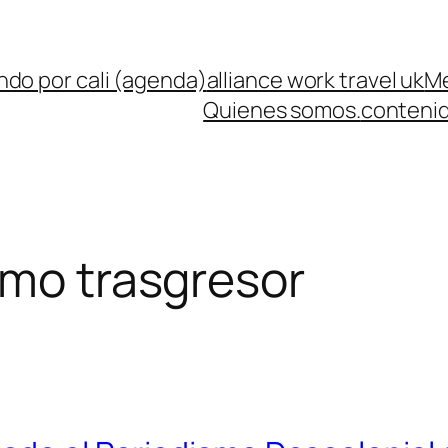
ndo por cali (agenda)
alliance work travel uk
Me
Quienes somos.
contenid
smo trasgresor