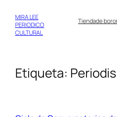
Saltar
al
MIRA LEE
Tienda
de boro
contenido
PERIODICO
CULTURAL
Etiqueta:
Periodi