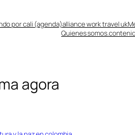
ndo por cali (agenda)
alliance work travel uk
Me
Quienes somos.
contenid
rma agora