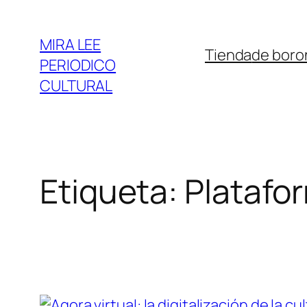
Saltar
al
MIRA LEE
Tienda
de boro
contenido
PERIODICO
CULTURAL
Etiqueta:
Platafo