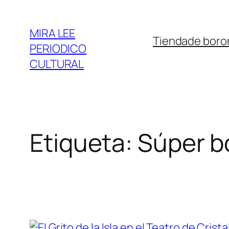
Saltar
al
MIRA LEE
Tienda
de boro
contenido
PERIODICO
CULTURAL
Etiqueta:
Súper b