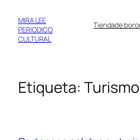
Saltar
al
MIRA LEE
Tienda
de boro
contenido
PERIODICO
CULTURAL
Etiqueta:
Turismo