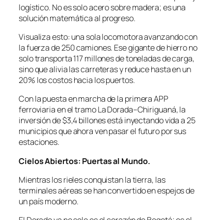
logístico. No es solo acero sobre madera; es una
solución matemática al progreso.
Visualiza esto: una sola locomotora avanzando con
la fuerza de 250 camiones. Ese gigante de hierro no
solo transporta 117 millones de toneladas de carga,
sino que alivia las carreteras y reduce hasta en un
20% los costos hacia los puertos.
Con la puesta en marcha de la primera APP
ferroviaria en el tramo La Dorada–Chiriguaná, la
inversión de $3,4 billones está inyectando vida a 25
municipios que ahora ven pasar el futuro por sus
estaciones.
Cielos Abiertos: Puertas al Mundo.
Mientras los rieles conquistan la tierra, las
terminales aéreas se han convertido en espejos de
un país moderno.