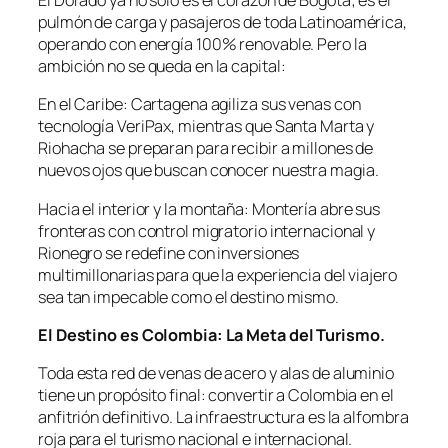
El Dorado ya no solo es el corazón de Bogotá; es el
pulmón de carga y pasajeros de toda Latinoamérica,
operando con energía 100% renovable. Pero la
ambición no se queda en la capital:
En el Caribe: Cartagena agiliza sus venas con
tecnología VeriPax, mientras que Santa Marta y
Riohacha se preparan para recibir a millones de
nuevos ojos que buscan conocer nuestra magia.
Hacia el interior y la montaña: Montería abre sus
fronteras con control migratorio internacional y
Rionegro se redefine con inversiones
multimillonarias para que la experiencia del viajero
sea tan impecable como el destino mismo.
El Destino es Colombia: La Meta del Turismo.
Toda esta red de venas de acero y alas de aluminio
tiene un propósito final: convertir a Colombia en el
anfitrión definitivo. La infraestructura es la alfombra
roja para el turismo nacional e internacional.