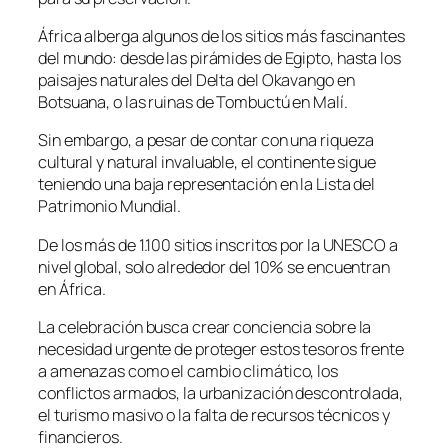
África alberga algunos de los sitios más fascinantes
del mundo: desde las pirámides de Egipto, hasta los
paisajes naturales del Delta del Okavango en
Botsuana, o las ruinas de Tombuctú en Malí.
Sin embargo, a pesar de contar con una riqueza
cultural y natural invaluable, el continente sigue
teniendo una baja representación en la Lista del
Patrimonio Mundial.
De los más de 1.100 sitios inscritos por la UNESCO a
nivel global, solo alrededor del 10% se encuentran
en África.
La celebración busca crear conciencia sobre la
necesidad urgente de proteger estos tesoros frente
a amenazas como el cambio climático, los
conflictos armados, la urbanización descontrolada,
el turismo masivo o la falta de recursos técnicos y
financieros.