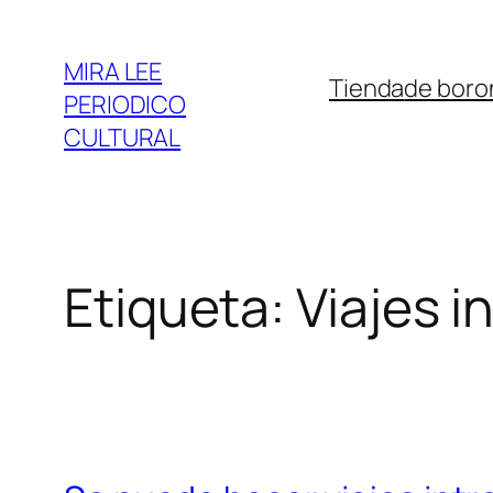
Saltar
al
MIRA LEE
Tienda
de boro
contenido
PERIODICO
CULTURAL
Etiqueta:
Viajes i