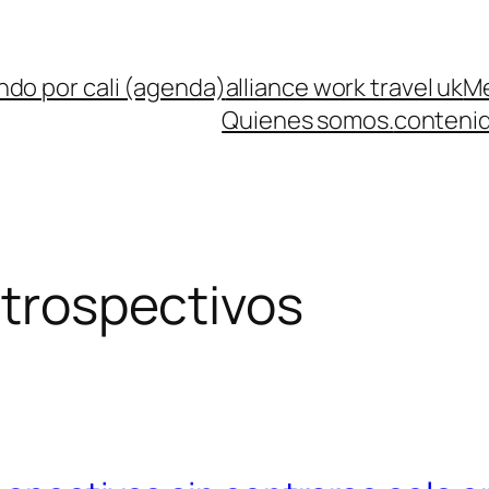
ndo por cali (agenda)
alliance work travel uk
Me
Quienes somos.
contenid
ntrospectivos