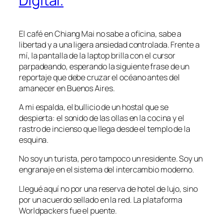
Digital.
El café en Chiang Mai no sabe a oficina, sabe a
libertad y a una ligera ansiedad controlada. Frente a
mí, la pantalla de la laptop brilla con el cursor
parpadeando, esperando la siguiente frase de un
reportaje que debe cruzar el océano antes del
amanecer en Buenos Aires.
A mi espalda, el bullicio de un hostal que se
despierta: el sonido de las ollas en la cocina y el
rastro de incienso que llega desde el templo de la
esquina.
No soy un turista, pero tampoco un residente. Soy un
engranaje en el sistema del intercambio moderno.
Llegué aquí no por una reserva de hotel de lujo, sino
por un acuerdo sellado en la red. La plataforma
Worldpackers fue el puente.