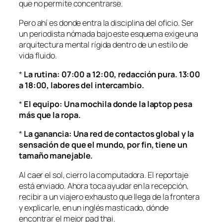
que no permite concentrarse.
Pero ahí es donde entra la disciplina del oficio. Ser
un periodista nómada bajo este esquema exige una
arquitectura mental rígida dentro de un estilo de
vida fluido.
*
La rutina: 07:00 a 12:00, redacción pura. 13:00
a 18:00, labores del intercambio.
*
El equipo: Una mochila donde la laptop pesa
más que la ropa.
*
La ganancia: Una red de contactos global y la
sensación de que el mundo, por fin, tiene un
tamaño manejable.
Al caer el sol, cierro la computadora. El reportaje
está enviado. Ahora toca ayudar en la recepción,
recibir a un viajero exhausto que llega de la frontera
y explicarle, en un inglés masticado, dónde
encontrar el mejor pad thai.