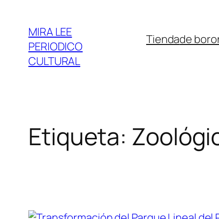
Saltar
al
MIRA LEE
Tienda
de boro
contenido
PERIODICO
CULTURAL
Etiqueta:
Zoológic