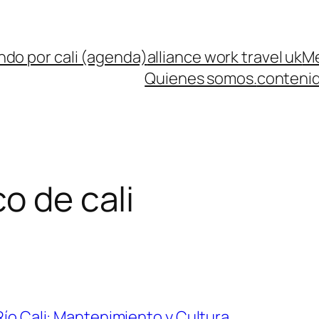
ndo por cali (agenda)
alliance work travel uk
Me
Quienes somos.
contenid
o de cali