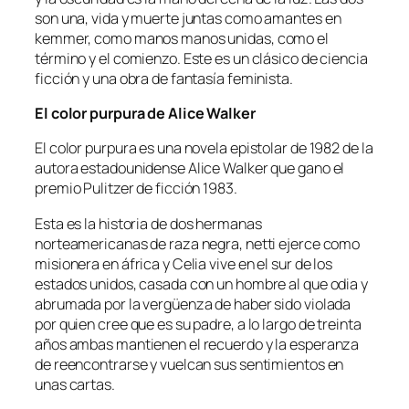
son una, vida y muerte juntas como amantes en
kemmer, como manos manos unidas, como el
término y el comienzo. Este es un clásico de ciencia
ficción y una obra de fantasía feminista.
El color purpura de Alice Walker
El color purpura es una novela epistolar de 1982 de la
autora estadounidense Alice Walker que gano el
premio Pulitzer de ficción 1983.
Esta es la historia de dos hermanas
norteamericanas de raza negra, netti ejerce como
misionera en áfrica y Celia vive en el sur de los
estados unidos, casada con un hombre al que odia y
abrumada por la vergüenza de haber sido violada
por quien cree que es su padre, a lo largo de treinta
años ambas mantienen el recuerdo y la esperanza
de reencontrarse y vuelcan sus sentimientos en
unas cartas.