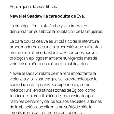
Aquí alguno de esos libros:
Nawal el Saadawi la cara oculta de Eva.
La principal feminista árabe y la primera en
denunciar en sus libros la mutilación de las mujeres.
La cara oculta de Eva es un clásico de la literatura
árabe moderna denuncia la opresión que sufren las
mujeres en el mundo islámico y, con unos nuevos
prólogos y epílogos mantiene su vigencia más de
veinticinco años después de su publicación.
Nawai el sadawi relata de manera impactante la
violencia y la injusticia que se ha extendido por la
sociedad en la que vive su experiencia, como
médico rural en distintas zonas de Egipto, como
testigo de la prostitución, de los asesinatos por
razones de honor y de los abusos sexuales, además
de la ablación, que ella misma sufrió de niña la
impulsaron a dar testimonio de todo este