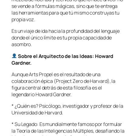
se vende a fórmulas mágicas, sino que te entrega
las herramientas para que tú mismo construyas tu
propia voz.
Es un viaje de ida hacia la profundidad del lenguaje
donde el único límite es tu propia capacidad de
asombro.
Sobre el Arquitecto de las Ideas: Howard
Gardner.
Aunque Arts Propel es el resultado de una
colaboración épica (Project Zero de Harvard), la
figura central detrás de esta filosofía es el
legendario Howard Gardner.
* ¿Quién es? Psicólogo, investigador y profesor de la
Universidad de Harvard.
* Su Legado: Es mundialmente famoso por formular
la Teoría de las Inteligencias Múltiples, desafiando la