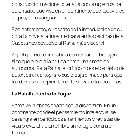
construcción nacional que latía con la urgencia de
quien sabe que vive en un continente que todavía es
un proyecto vanguardista.
Recientemente, el rescate de la introducción de su
obra La novela latinoamericana en las páginas de la
Gaceta nos devuelve al Rama más visceral.
Aquel que no se limitaba a comentar la obra ajena,
sino que ejercía la crítica como una creación
autónoma. Para Rama, el crítico no es el parásito del
autor; es el cartógrafo que dibuja el mapa para que
los demás no se pierdan en la selva de las palabras.
La Batalla contra lo Fugaz.
Rama vivía obsesionado con la dispersión. En un
continente donde el pensamiento intelectual se
desangra en periódicos amarillentos y revistas de
vida breve, él vio en el libro un refugio contra el
tiempo.