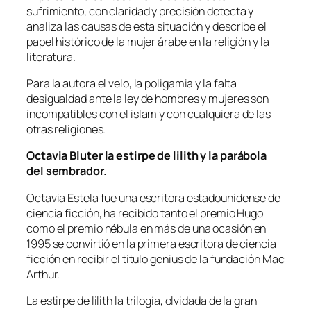
sufrimiento, con claridad y precisión detecta y
analiza las causas de esta situación y describe el
papel histórico de la mujer árabe en la religión y la
literatura.
Para la autora el velo, la poligamia y la falta
desigualdad ante la ley de hombres y mujeres son
incompatibles con el islam y con cualquiera de las
otras religiones.
Octavia Bluter la estirpe de lilith y la parábola
del sembrador.
Octavia Estela fue una escritora estadounidense de
ciencia ficción, ha recibido tanto el premio Hugo
como el premio nébula en más de una ocasión en
1995 se convirtió en la primera escritora de ciencia
ficción en recibir el título genius de la fundación Mac
Arthur.
La estirpe de lilith la trilogía, olvidada de la gran