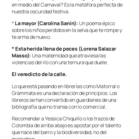
en medio del Carnaval? Es la metáfora perfecta de
nuestra oscuridad festiva.
*
La mayor (Carolina Sanín):
Un poema épico
sobre los niños perdidos en la selva que te rompe y
te arma de nuevo.
* Esta herida llena de peces (Lorena Salazar
Masso):
Una maternidad que atraviesa las
violencias del río con una ternura que duele.
El veredicto de la calle.
Lo que está pasando en librerías como Matorral o
Grámmata es una declaración de principios. Los
libreros se han convertido en guardianes de una
bibliografía que no transa con lo comercial.
Recomendar a Yessica Chiquillo o los trazos de
Colombia de arriba abajo es apostar por el talento
que nace del barro y la biodiversidad, no del
marketing.