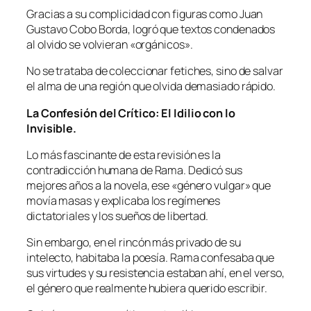
Gracias a su complicidad con figuras como Juan
Gustavo Cobo Borda, logró que textos condenados
al olvido se volvieran «orgánicos».
No se trataba de coleccionar fetiches, sino de salvar
el alma de una región que olvida demasiado rápido.
La Confesión del Crítico: El Idilio con lo
Invisible.
Lo más fascinante de esta revisión es la
contradicción humana de Rama. Dedicó sus
mejores años a la novela, ese «género vulgar» que
movía masas y explicaba los regímenes
dictatoriales y los sueños de libertad.
Sin embargo, en el rincón más privado de su
intelecto, habitaba la poesía. Rama confesaba que
sus virtudes y su resistencia estaban ahí, en el verso,
el género que realmente hubiera querido escribir.