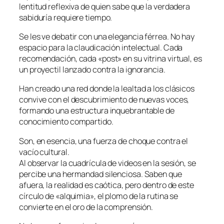
lentitud reflexiva de quien sabe que la verdadera
sabiduría requiere tiempo.
Se les ve debatir con una elegancia férrea. No hay
espacio para la claudicación intelectual. Cada
recomendación, cada «post» en su vitrina virtual, es
un proyectil lanzado contra la ignorancia.
Han creado una red donde la lealtad a los clásicos
convive con el descubrimiento de nuevas voces,
formando una estructura inquebrantable de
conocimiento compartido.
Son, en esencia, una fuerza de choque contra el
vacío cultural.
Al observar la cuadrícula de videos en la sesión, se
percibe una hermandad silenciosa. Saben que
afuera, la realidad es caótica, pero dentro de este
círculo de «alquimia», el plomo de la rutina se
convierte en el oro de la comprensión.