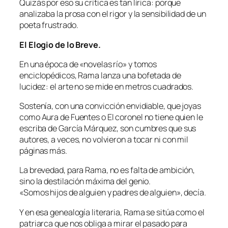
Quizás por eso su crítica es tan lírica: porque
analizaba la prosa con el rigor y la sensibilidad de un
poeta frustrado.
El Elogio de lo Breve.
En una época de «novelas río» y tomos
enciclopédicos, Rama lanza una bofetada de
lucidez: el arte no se mide en metros cuadrados.
Sostenía, con una convicción envidiable, que joyas
como Aura de Fuentes o El coronel no tiene quien le
escriba de García Márquez, son cumbres que sus
autores, a veces, no volvieron a tocar ni con mil
páginas más.
La brevedad, para Rama, no es falta de ambición,
sino la destilación máxima del genio.
«Somos hijos de alguien y padres de alguien», decía.
Y en esa genealogía literaria, Rama se sitúa como el
patriarca que nos obliga a mirar el pasado para