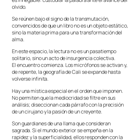
olvido.
Se reúnen bajo el signo de la transmutación,
convencidos de que un libro no es un objeto estático,
sino la materia prima para una transformación del
alma.
En este espacio, la lectura no es un pasatiempo
solitario, sino un acto de insurgencia colectiva.
El encuentro comienza. Los micrófonos se activan y,
de repente, la geografía de Cali se expande hasta
volverse infinita.
Hay una mística especial en el orden que imponen.
No permiten que la mediocridad se filtre en sus
análisis; diseccionan cada párrafo con la precisión
de un cirujano y la pasión de un creyente.
Son guardianes de una llama que consideran
sagrada. Si el mundo exterior se empeña en la
rapidez y la superficialidad, ellos responden con la