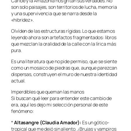
Caribe y la Amazonía nos gritan sus verdades. No
son solo paisajes, son territorios de lucha, memoria
y una supervivencia que se narra desde la
«hibridez».
Olvíden de las estructuras rígidas. Lo que estamos
leyendo ahora son artefactos fragmentados: libros
que mezclan la oralidad de la calle con la lírica más
pura.
Es una literatura que no pide permiso, que se siente
como un mosaico de piedras que, aunque parezcan
dispersas, construyen el muro de nuestra identidad
actual.
Imperdibles que queman las manos
Si buscan qué leer para entender este cambio de
era, aquí les dejo mi selección personal de este
fenómeno:
*
Altasangre (Claudia Amador):
Es un gótico-
tropical que me dejó sin aliento. ¿Brujas y vampiros