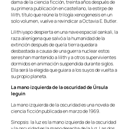
dama de la ciencia ficción, treinta años después de
su primera publicación en castellano, la estirpe de
lilith, título que reúne la trilogía xenogenesis en un
solo volumen, vuelve a revindicar a Octavia E. Butler.
Lilith iyapo despierta en una nave espacial oankali, la
raza alienígena que salvó a la humanidad de la
extinción después de que la tierra quedara
desbastada a causa de una guerra nuclear estos
seres han mantenido a lilith y a otros supervivientes
dormidos en animación suspendida durante siglos.
Ella será la elegida que guiara a los suyos de vuelta a
su propio planeta.
La mano izquierda de la oscuridad de Úrsula
leguin
La mano izquierda de la oscuridad es una novela de
ciencia ficción publicada en marzo de 1969.
Sinopsis: la luz es la mano izquierda de la oscuridad
y la oscuridad es la mano derecha de la luz. Las dos