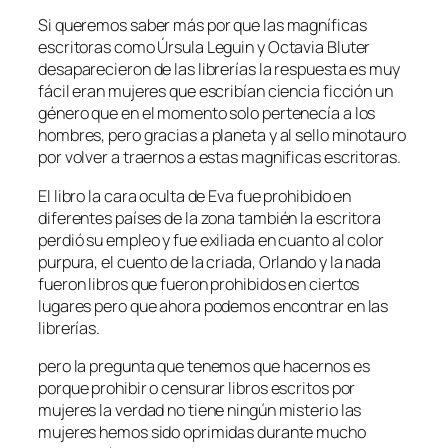
Si queremos saber más por que las magníficas
escritoras como Úrsula Leguin y Octavia Bluter
desaparecieron de las librerías la respuesta es muy
fácil eran mujeres que escribían ciencia ficción un
género que en el momento solo pertenecía a los
hombres, pero gracias a planeta y al sello minotauro
por volver a traernos a estas magnificas escritoras.
El libro la cara oculta de Eva fue prohibido en
diferentes países de la zona también la escritora
perdió su empleo y fue exiliada en cuanto al color
purpura, el cuento de la criada, Orlando y la nada
fueron libros que fueron prohibidos en ciertos
lugares pero que ahora podemos encontrar en las
librerías.
pero la pregunta que tenemos que hacernos es
porque prohibir o censurar libros escritos por
mujeres la verdad no tiene ningún misterio las
mujeres hemos sido oprimidas durante mucho