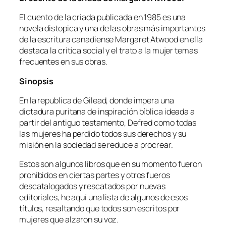
El cuento de la criada publicada en 1985 es una
novela distopica y una de las obras más importantes
de la escritura canadiense Margaret Atwood en ella
destaca la crítica social y el trato a la mujer temas
frecuentes en sus obras.
Sinopsis
En la republica de Gilead, donde impera una
dictadura puritana de inspiración bíblica ideada a
partir del antiguo testamento, Defred como todas
las mujeres ha perdido todos sus derechos y su
misión en la sociedad se reduce a procrear.
Estos son algunos libros que en su momento fueron
prohibidos en ciertas partes y otros fueros
descatalogados y rescatados por nuevas
editoriales, he aquí una lista de algunos de esos
títulos, resaltando que todos son escritos por
mujeres que alzaron su voz.