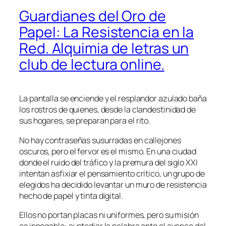
Guardianes del Oro de
Papel: La Resistencia en la
Red. Alquimia de letras un
club de lectura online.
La pantalla se enciende y el resplandor azulado baña
los rostros de quienes, desde la clandestinidad de
sus hogares, se preparan para el rito.
No hay contraseñas susurradas en callejones
oscuros, pero el fervor es el mismo. En una ciudad
donde el ruido del tráfico y la premura del siglo XXI
intentan asfixiar el pensamiento crítico, un grupo de
elegidos ha decidido levantar un muro de resistencia
hecho de papel y tinta digital.
Ellos no portan placas ni uniformes, pero su misión
es innegable: custodiar la palabra ante el avance del