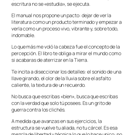
escritura no se «estudia», se ejecuta.
El manual nos propone un pacto: dejar de ver la
literatura como un producto terminado y empezar a
verla como un proceso vivo, vibrante y, sobre todo,
indomable.
Lo que más me voló la cabeza fue el concepto de la
percepción. El libro te obliga a mirar el mundo como
si acabaras de aterrizar en la Tierra.
Te incita a diseccionar los detalles: el sonido de una
llave girando, el olor de la lluvia sobre el asfalto
caliente, la textura de un recuerdo.
No busca que escribas «bien», busca que escribas
con la verdad que solo tú posees. Es un grito de
guerra contra los clichés.
A medida que avanzas en sus ejercicios, la
estructura se vuelve tu aliada, no tu cárcel. Es esa
mezcla de libertad y técnica lo que lo hace unico: no