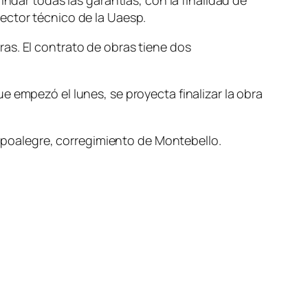
ndar todas las garantías, con la finalidad de
rector técnico de la
Uaesp
.
as. El contrato de obras tiene dos
 empezó el lunes, se proyecta finalizar la obra
poalegre
, corregimiento de
Montebello
.