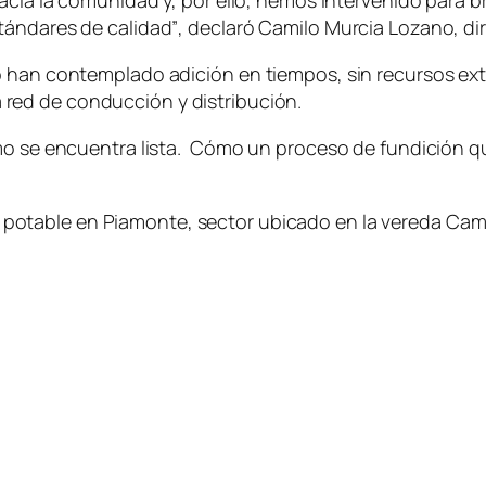
acía la comunidad y, por ello, hemos intervenido para bri
tándares de calidad”
, declaró Camilo Murcia Lozano, di
 han contemplado adición en tiempos, sin recursos extr
 red de conducción y distribución.
mo se encuentra lista. Cómo un proceso de fundición que
 potable en
Piamonte
, sector ubicado en la vereda
Cam