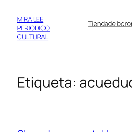
Saltar
al
MIRA LEE
Tienda
de boro
contenido
PERIODICO
CULTURAL
Etiqueta:
acueduc