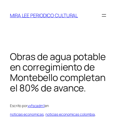
Saltar
al
MIRA LEE PERIODICO CULTURAL
contenido
Obras de agua potable
en corregimiento de
Montebello completan
el 80% de avance.
Escrito por
yxfscadm1
en
noticias economicas
, 
noticias economicas colombia
, 