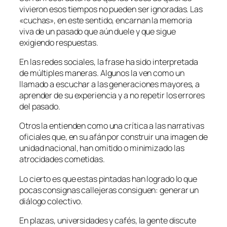
vivieron esos tiempos no pueden ser ignoradas. Las
«cuchas», en este sentido, encarnan la memoria
viva de un pasado que aún duele y que sigue
exigiendo respuestas.
En las redes sociales, la frase ha sido interpretada
de múltiples maneras. Algunos la ven como un
llamado a escuchar a las generaciones mayores, a
aprender de su experiencia y a no repetir los errores
del pasado.
Otros la entienden como una crítica a las narrativas
oficiales que, en su afán por construir una imagen de
unidad nacional, han omitido o minimizado las
atrocidades cometidas.
Lo cierto es que estas pintadas han logrado lo que
pocas consignas callejeras consiguen: generar un
diálogo colectivo.
En plazas, universidades y cafés, la gente discute