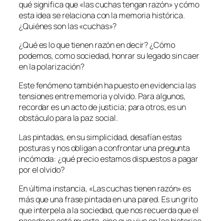
qué significa que «las cuchas tengan razón» y cómo
esta idea se relaciona con la memoria histórica.
¿Quiénes son las «cuchas»?
¿Qué es lo que tienen razón en decir? ¿Cómo
podemos, como sociedad, honrar su legado sin caer
en la polarización?
Este fenómeno también ha puesto en evidencia las
tensiones entre memoria y olvido. Para algunos,
recordar es un acto de justicia; para otros, es un
obstáculo para la paz social.
Las pintadas, en su simplicidad, desafían estas
posturas y nos obligan a confrontar una pregunta
incómoda: ¿qué precio estamos dispuestos a pagar
por el olvido?
En última instancia, «Las cuchas tienen razón» es
más que una frase pintada en una pared. Es un grito
que interpela a la sociedad, que nos recuerda que el
pasado no está muerto, sino que vive en las historias