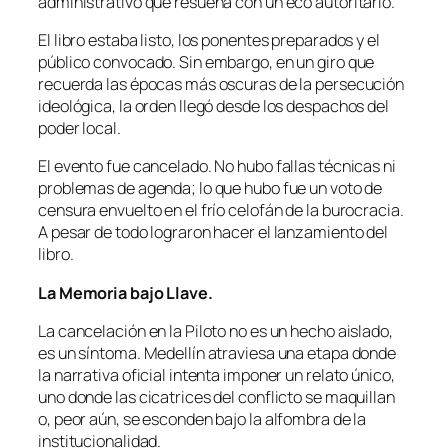
administrativo que resuena con un eco autoritario.
El libro estaba listo, los ponentes preparados y el
público convocado. Sin embargo, en un giro que
recuerda las épocas más oscuras de la persecución
ideológica, la orden llegó desde los despachos del
poder local.
El evento fue cancelado. No hubo fallas técnicas ni
problemas de agenda; lo que hubo fue un voto de
censura envuelto en el frío celofán de la burocracia.
A pesar de todo lograron hacer el lanzamiento del
libro.
La Memoria bajo Llave.
La cancelación en la Piloto no es un hecho aislado,
es un síntoma. Medellín atraviesa una etapa donde
la narrativa oficial intenta imponer un relato único,
uno donde las cicatrices del conflicto se maquillan
o, peor aún, se esconden bajo la alfombra de la
institucionalidad.