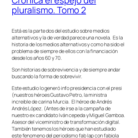
Crónica el espejo del
pluralismo. Tomo 2
Está es la parte dos del estudio sobre medios
alternativos y la de verdad parece una novela. Es la
historia de los medios alternativos y como ha sido el
problema de siempre de ellos con la financiación
desde los años 60 y 70.
Son historias de sobrevivencia y de siempre andar
buscando la forma de sobrevivir.
Este estudio lo generó info presidencia con el presi
(nuestros héroes Gustavo Petro, la ministra
increible de carina Murcia. El héroe de Andrés
Andrés López. (Antes de irse a la campaña de
nuestro ex candidato Iván cepeda y Miguel Gamboa.
Asesor del viceministro de transformación digital.
También tenemos los héroes que han estudiado
este fenomeno del periodismo fab lap con fabiola