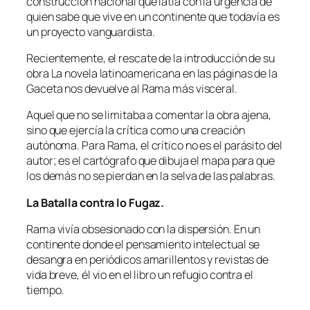
construcción nacional que latía con la urgencia de
quien sabe que vive en un continente que todavía es
un proyecto vanguardista.
Recientemente, el rescate de la introducción de su
obra La novela latinoamericana en las páginas de la
Gaceta nos devuelve al Rama más visceral.
Aquel que no se limitaba a comentar la obra ajena,
sino que ejercía la crítica como una creación
autónoma. Para Rama, el crítico no es el parásito del
autor; es el cartógrafo que dibuja el mapa para que
los demás no se pierdan en la selva de las palabras.
La Batalla contra lo Fugaz.
Rama vivía obsesionado con la dispersión. En un
continente donde el pensamiento intelectual se
desangra en periódicos amarillentos y revistas de
vida breve, él vio en el libro un refugio contra el
tiempo.