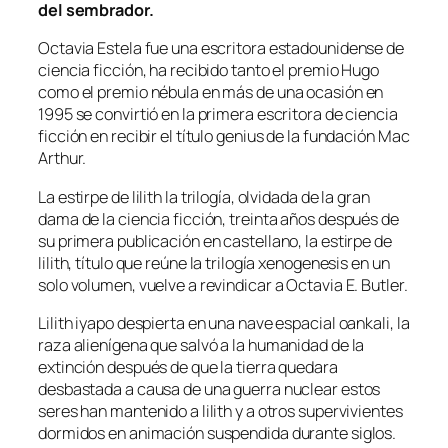
del sembrador.
Octavia Estela fue una escritora estadounidense de
ciencia ficción, ha recibido tanto el premio Hugo
como el premio nébula en más de una ocasión en
1995 se convirtió en la primera escritora de ciencia
ficción en recibir el título genius de la fundación Mac
Arthur.
La estirpe de lilith la trilogía, olvidada de la gran
dama de la ciencia ficción, treinta años después de
su primera publicación en castellano, la estirpe de
lilith, título que reúne la trilogía xenogenesis en un
solo volumen, vuelve a revindicar a Octavia E. Butler.
Lilith iyapo despierta en una nave espacial oankali, la
raza alienígena que salvó a la humanidad de la
extinción después de que la tierra quedara
desbastada a causa de una guerra nuclear estos
seres han mantenido a lilith y a otros supervivientes
dormidos en animación suspendida durante siglos.