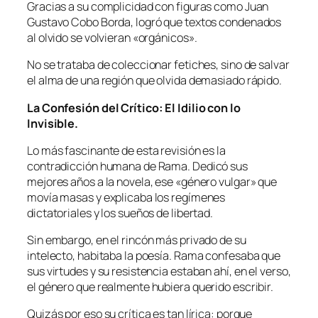
Gracias a su complicidad con figuras como Juan
Gustavo Cobo Borda, logró que textos condenados
al olvido se volvieran «orgánicos».
No se trataba de coleccionar fetiches, sino de salvar
el alma de una región que olvida demasiado rápido.
La Confesión del Crítico: El Idilio con lo
Invisible.
Lo más fascinante de esta revisión es la
contradicción humana de Rama. Dedicó sus
mejores años a la novela, ese «género vulgar» que
movía masas y explicaba los regímenes
dictatoriales y los sueños de libertad.
Sin embargo, en el rincón más privado de su
intelecto, habitaba la poesía. Rama confesaba que
sus virtudes y su resistencia estaban ahí, en el verso,
el género que realmente hubiera querido escribir.
Quizás por eso su crítica es tan lírica: porque