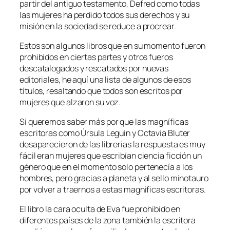
partir del antiguo testamento, Defred como todas
las mujeres ha perdido todos sus derechos y su
misión en la sociedad se reduce a procrear.
Estos son algunos libros que en su momento fueron
prohibidos en ciertas partes y otros fueros
descatalogados y rescatados por nuevas
editoriales, he aquí una lista de algunos de esos
títulos, resaltando que todos son escritos por
mujeres que alzaron su voz.
Si queremos saber más por que las magníficas
escritoras como Úrsula Leguin y Octavia Bluter
desaparecieron de las librerías la respuesta es muy
fácil eran mujeres que escribían ciencia ficción un
género que en el momento solo pertenecía a los
hombres, pero gracias a planeta y al sello minotauro
por volver a traernos a estas magnificas escritoras.
El libro la cara oculta de Eva fue prohibido en
diferentes países de la zona también la escritora