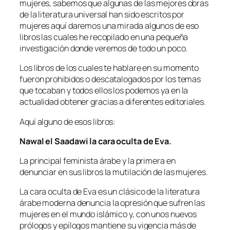
mujeres, sabemos que algunas de las mejores obras
de la literatura universal han sido escritos por
mujeres aquí daremos una mirada algunos de eso
libros las cuales he recopilado en una pequeña
investigación donde veremos de todo un poco.
Los libros de los cuales te hablare en su momento
fueron prohibidos o descatalogados por los temas
que tocaban y todos ellos los podemos ya en la
actualidad obtener gracias a diferentes editoriales.
Aquí alguno de esos libros:
Nawal el Saadawi la cara oculta de Eva.
La principal feminista árabe y la primera en
denunciar en sus libros la mutilación de las mujeres.
La cara oculta de Eva es un clásico de la literatura
árabe moderna denuncia la opresión que sufren las
mujeres en el mundo islámico y, con unos nuevos
prólogos y epílogos mantiene su vigencia más de