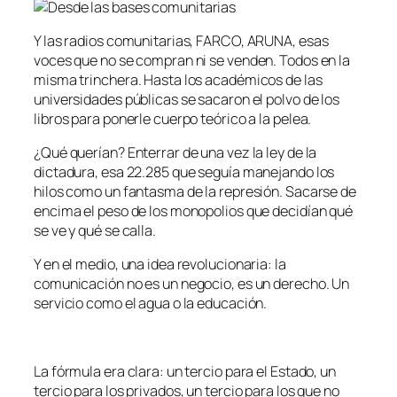
Y las radios comunitarias, FARCO, ARUNA, esas
voces que no se compran ni se venden. Todos en la
misma trinchera. Hasta los académicos de las
universidades públicas se sacaron el polvo de los
libros para ponerle cuerpo teórico a la pelea.
¿Qué querían? Enterrar de una vez la ley de la
dictadura, esa 22.285 que seguía manejando los
hilos como un fantasma de la represión. Sacarse de
encima el peso de los monopolios que decidían qué
se ve y qué se calla.
Y en el medio, una idea revolucionaria: la
comunicación no es un negocio, es un derecho. Un
servicio como el agua o la educación.
La fórmula era clara: un tercio para el Estado, un
tercio para los privados, un tercio para los que no