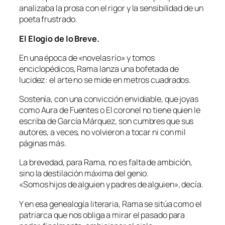
analizaba la prosa con el rigor y la sensibilidad de un
poeta frustrado.
El Elogio de lo Breve.
En una época de «novelas río» y tomos
enciclopédicos, Rama lanza una bofetada de
lucidez: el arte no se mide en metros cuadrados.
Sostenía, con una convicción envidiable, que joyas
como Aura de Fuentes o El coronel no tiene quien le
escriba de García Márquez, son cumbres que sus
autores, a veces, no volvieron a tocar ni con mil
páginas más.
La brevedad, para Rama, no es falta de ambición,
sino la destilación máxima del genio.
«Somos hijos de alguien y padres de alguien», decía.
Y en esa genealogía literaria, Rama se sitúa como el
patriarca que nos obliga a mirar el pasado para