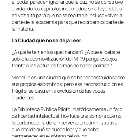
el poder parecen ignorar que la paz no se construye
olvidando los capítulos incómodos, sino leyéndolos
en voz alta para que no se repitan e incluso volverla
parte de la academia para que recordemos parte de
la historia.
La Ciudad que no se deja Leer.
¿A qué le temen los que mandan? ¿A que el debate
sobre la desmovilización del M-19 ponga espejos
frente a las actuales formas de hacer política?
Medellín es una ciudad que se ha reconstruido sobre
sus propios escombros, pero esa reconstrucción es
frágil si se basa en la exclusión de las voces
disidentes.
La Biblioteca Pública Piloto, históricamente un faro
de libertad intelectual, hoy luce una sombra que no
le pertenece: la de la intervención administrativa
que decide qué se puede leer y qué debe
permanecer en el sótano del olvido.