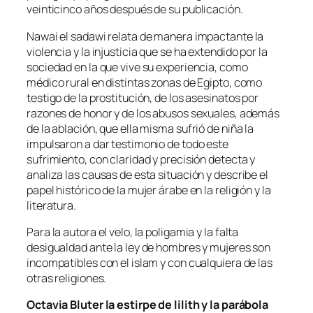
veinticinco años después de su publicación.
Nawai el sadawi relata de manera impactante la
violencia y la injusticia que se ha extendido por la
sociedad en la que vive su experiencia, como
médico rural en distintas zonas de Egipto, como
testigo de la prostitución, de los asesinatos por
razones de honor y de los abusos sexuales, además
de la ablación, que ella misma sufrió de niña la
impulsaron a dar testimonio de todo este
sufrimiento, con claridad y precisión detecta y
analiza las causas de esta situación y describe el
papel histórico de la mujer árabe en la religión y la
literatura.
Para la autora el velo, la poligamia y la falta
desigualdad ante la ley de hombres y mujeres son
incompatibles con el islam y con cualquiera de las
otras religiones.
Octavia Bluter la estirpe de lilith y la parábola