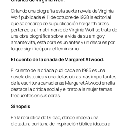
Orlando una biografía es la sexta novela de Virginia
Wolf publicada el 11 de octubre de 1928 la editorial
que se encargó de su publicación horgarth press,
pertenecía al matrimonio de Virginia Wolf se trata de
una obra biográfica sobre la vida de su amigo y
amante vita, está obra es un antes y un después por
lo que significó para el feminismo.
El cuento de la criada de Margaret Atwood.
El cuento de la criada publicada en 1985 es una
novela distopica y una de las obras más importantes
de la escritura canadiense Margaret Atwood en ella
destaca la crítica social y el trato a la mujer temas
frecuentes en sus obras.
Sinopsis
En la republica de Gilead, donde impera una
dictadura puritana de inspiración bíblica ideada a