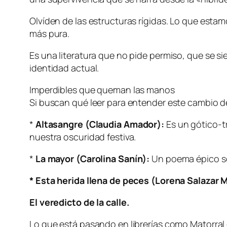
Olvíden de las estructuras rígidas. Lo que estam
más pura.
Es una literatura que no pide permiso, que se 
identidad actual.
Imperdibles que queman las manos
Si buscan qué leer para entender este cambio de
*
Altasangre (Claudia Amador):
Es un gótico-tr
nuestra oscuridad festiva.
*
La mayor (Carolina Sanín):
Un poema épico sob
* Esta herida llena de peces (Lorena Salazar 
El veredicto de la calle.
Lo que está pasando en librerías como Matorral