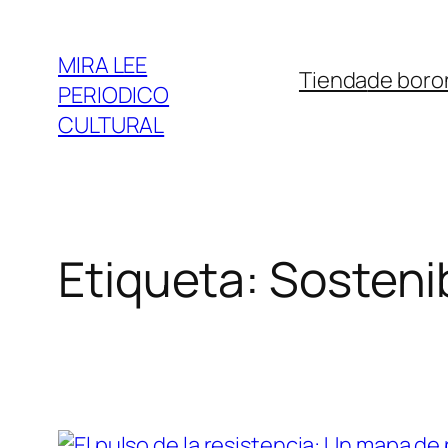
Saltar
al
MIRA LEE
Tienda
de boro
contenido
PERIODICO
CULTURAL
Etiqueta:
Sostenib