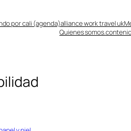
ndo por cali (agenda)
alliance work travel uk
Me
Quienes somos.
contenid
ilidad