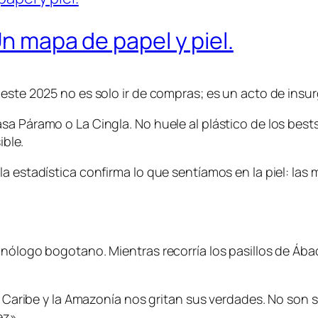
Un mapa de papel y piel.
este 2025 no es solo ir de compras; es un acto de insur
a Páramo o La Cingla. No huele al plástico de los bestse
ible.
a estadística confirma lo que sentíamos en la piel: las m
monólogo bogotano. Mientras recorría los pasillos de Á
l Caribe y la Amazonía nos gritan sus verdades. No son s
ez».