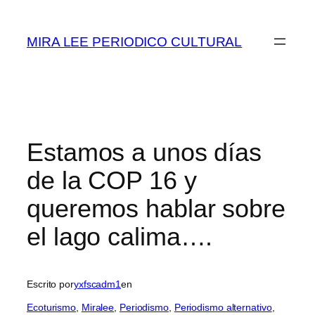
Saltar
al
MIRA LEE PERIODICO CULTURAL
contenido
Estamos a unos días
de la COP 16 y
queremos hablar sobre
el lago calima….
Escrito por
yxfscadm1
en
Ecoturismo
, 
Miralee
, 
Periodismo
, 
Periodismo alternativo
, 