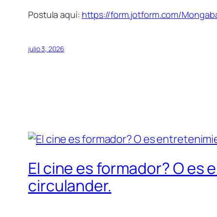
Postula aquí:
https://form.jotform.com/Monga
julio 3, 2026
El cine es formador? O es e
circulander.