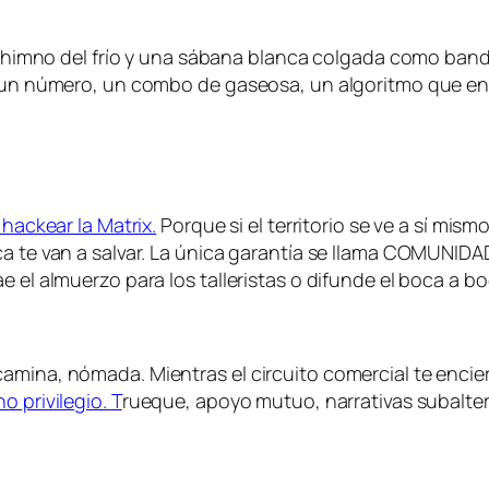
el himno del frío y una sábana blanca colgada como band
o un número, un combo de gaseosa, un algoritmo que eng
 hackear la Matrix.
Porque si el territorio se ve a sí mismo
ca te van a salvar. La única garantía se llama COMUNID
e el almuerzo para los talleristas o difunde el boca a b
amina, nómada. Mientras el circuito comercial te encie
 privilegio. T
rueque, apoyo mutuo, narrativas subalternas