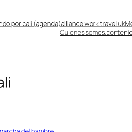
ndo por cali (agenda)
alliance work travel uk
Me
Quienes somos.
contenid
li