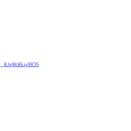
XE_8JxI8qBuvIBO5