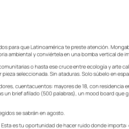
os para que Latinoamérica te preste atención. Mongab
oria ambiental y conviértela en una bomba vertical de 
unitarias o hasta ese cruce entre ecología y arte calleje
 pieza seleccionada. Sin ataduras. Solo súbelo en españ
ores, cuentacuentos: mayores de 18, con residencia en 
 un brief afilado (500 palabras), un mood board que gr
elegidos se sabrán en agosto.
. Esta es tu oportunidad de hacer ruido donde importa: