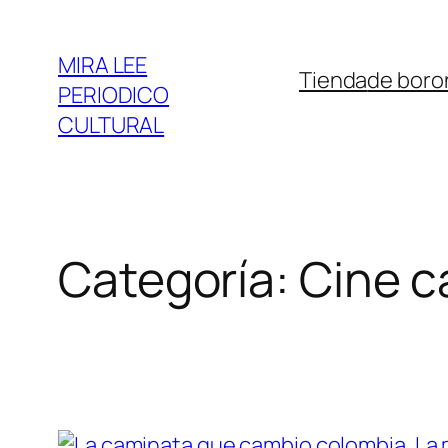
Saltar
al
MIRA LEE
Tienda
de boro
contenido
PERIODICO
CULTURAL
Categoría:
Cine ca