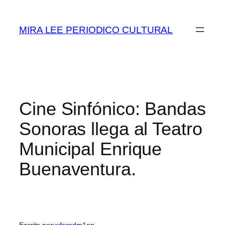
Saltar
al
MIRA LEE PERIODICO CULTURAL
contenido
Cine Sinfónico: Bandas
Sonoras llega al Teatro
Municipal Enrique
Buenaventura.
Escrito por
yxfscadm1
en